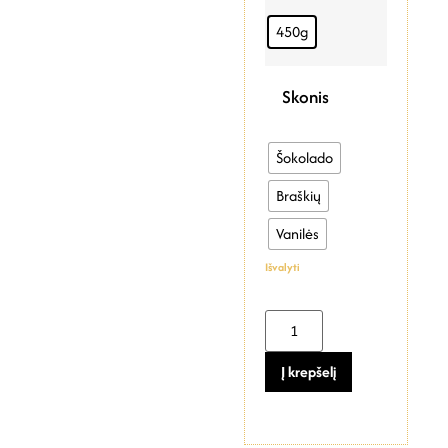
450g
Skonis
Šokolado
Braškių
Vanilės
Išvalyti
Į krepšelį