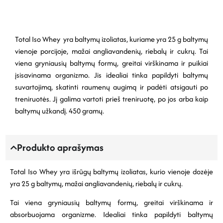
Total Iso Whey yra baltymų izoliatas, kuriame yra 25 g baltymų
vienoje porcijoje, mažai angliavandenių, riebalų ir cukrų.
Tai
viena gryniausių baltymų formų, greitai virškinama ir puikiai
įsisavinama organizmo.
Jis idealiai tinka papildyti baltymų
suvartojimą, skatinti raumenų augimą ir padėti atsigauti po
treniruotės.
Jį galima vartoti prieš treniruotę, po jos arba kaip
baltymų užkandį.
450 gramų.
Produkto aprašymas
Total Iso Whey yra išrūgų baltymų izoliatas, kurio vienoje dozėje
yra 25 g baltymų, mažai angliavandenių, riebalų ir cukrų.
Tai viena gryniausių baltymų formų, greitai virškinama ir
absorbuojama organizme. Idealiai tinka papildyti baltymų