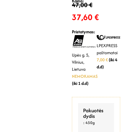
Kaina:
47,00
€
37,60
€
Pristatymas:
LPEXPRESS
paštomatai
Upės g. 5,
7,00 €
(iki 4
Vilnius,
d.d)
Lietuva
NEMOKAMAS
(iki 1 d.d)
Pakuotės
dydis
: 450g