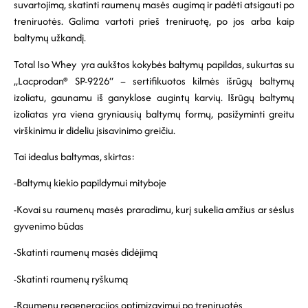
suvartojimą, skatinti raumenų masės augimą ir padėti atsigauti po
treniruotės. Galima vartoti prieš treniruotę, po jos arba kaip
baltymų užkandį.
Total Iso Whey yra aukštos kokybės baltymų papildas, sukurtas su
„Lacprodan® SP-9226“ – sertifikuotos kilmės išrūgų baltymų
izoliatu, gaunamu iš ganyklose augintų karvių. Išrūgų baltymų
izoliatas yra viena gryniausių baltymų formų, pasižyminti greitu
virškinimu ir dideliu įsisavinimo greičiu.
Tai idealus baltymas, skirtas:
-Baltymų kiekio papildymui mityboje
-Kovai su raumenų masės praradimu, kurį sukelia amžius ar sėslus
gyvenimo būdas
-Skatinti raumenų masės didėjimą
-Skatinti raumenų ryškumą
-Raumenų regeneracijos optimizavimui po treniruotės