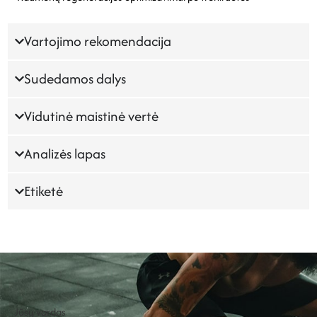
Vartojimo rekomendacija
Sudedamos dalys
Vidutinė maistinė vertė
Analizės lapas
Etiketė
Jūsų vardas