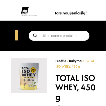
Prenumeruokite all stars naujienlaiškį!
Pradžia
/
Baltymai
/ TOTAL
ISO WHEY, 450 g
TOTAL ISO
WHEY, 450
g