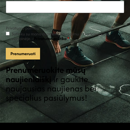
Privatumo politika
*
Sutinku su mano duomenų saugojimu ir tvarkymu šioje
svetainėje. -
Privatumo politika
*
Prenumeruokite mūsų
naujienlaiškį
ir gaukite
naujausias naujienas bei
specialius pasiūlymus!