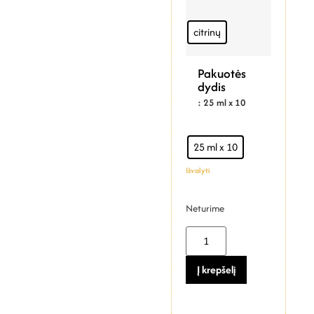
citrinų
Pakuotės
dydis
: 25 ml x 10
25 ml x 10
Išvalyti
Neturime
Į krepšelį