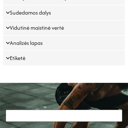
Sudedamos dalys
Vidutinė maistinė vertė
Analizės lapas
Etiketė
Jūsų vardas