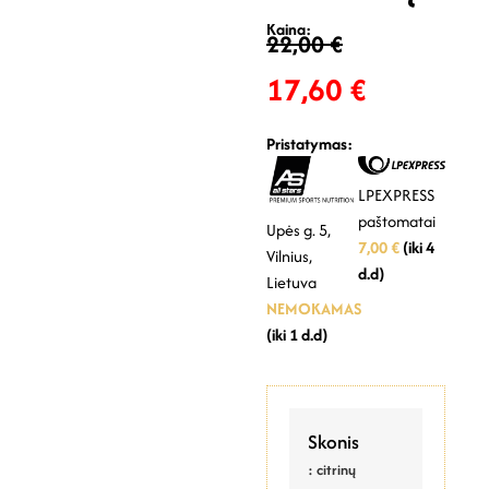
Kaina:
22,00
€
17,60
€
Pristatymas:
LPEXPRESS
paštomatai
Upės g. 5,
7,00 €
(iki 4
Vilnius,
d.d)
Lietuva
NEMOKAMAS
(iki 1 d.d)
Skonis
: citrinų