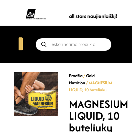
Prenumeruokite all stars naujienlaiškį!
Pradžia
/
Gold
Nutrition
/ MAGNESIUM
LIQUID, 10 buteliukų
MAGNESIUM
LIQUID, 10
buteliukų