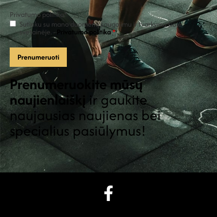
Privatumo politika
*
Sutinku su mano duomenų saugojimu ir tvarkymu šioje
svetainėje. -
Privatumo politika
*
Prenumeruokite mūsų
naujienlaiškį
ir gaukite
naujausias naujienas bei
specialius pasiūlymus!