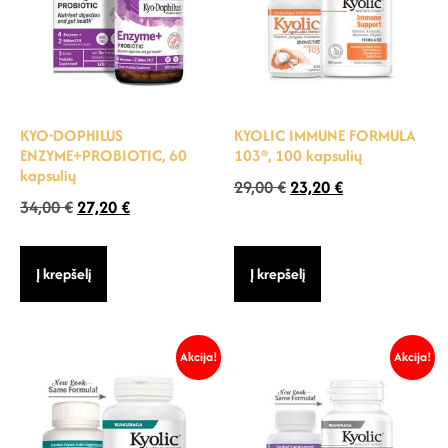
KYO-DOPHILUS
KYOLIC IMMUNE FORMULA
ENZYME+PROBIOTIC, 60
103®, 100 kapsulių
kapsulių
29,00
€
23,20
€
34,00
€
27,20
€
Į krepšelį
Į krepšelį
Akcija!
Akcija!