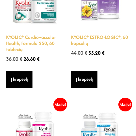
KYOLIC® Cardiovascular
KYOLIC® ESTRO-LOGIC®, 60
Health, Formula 250, 60
kapsulių
tablečių
44,00
€
35,20
€
36,00
€
28,80
€
Į krepšelį
Į krepšelį
Akcija!
Akcija!