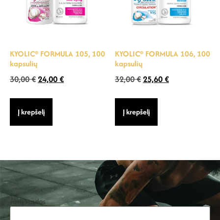
KYOLIC® FORMULA 105, 100
KYOLIC® FORMULA 106, 100
kapsulių
kapsulių
30,00
€
24,00
€
32,00
€
25,60
€
Į krepšelį
Į krepšelį
Jūsų vardas