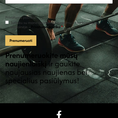
Privatumo politika
*
Sutinku su mano duomenų saugojimu ir tvarkymu šioje
svetainėje. -
Privatumo politika
*
Prenumeruokite mūsų
naujienlaiškį
ir gaukite
naujausias naujienas bei
specialius pasiūlymus!