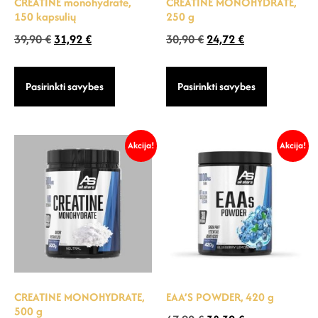
CREATINE monohydrate,
CREATINE MONOHYDRATE,
150 kapsulių
250 g
39,90
€
31,92
€
30,90
€
24,72
€
Pasirinkti savybes
Pasirinkti savybes
Akcija!
Akcija!
CREATINE MONOHYDRATE,
EAA’S POWDER, 420 g
500 g