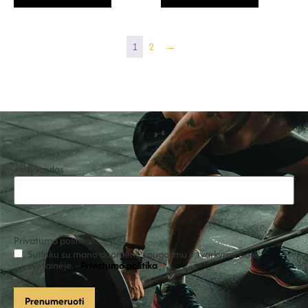
1
2
→
Jūsų vardas
Privatumo politika
*
Sutinku su mano duomenų saugojimu ir tvarkymu šioje
svetainėje. -
Privatumo politika
*