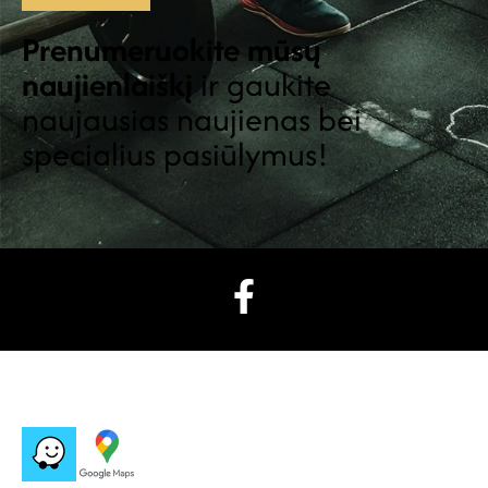
Prenumeruokite mūsų
naujienlaiškį
ir gaukite
naujausias naujienas bei
specialius pasiūlymus!