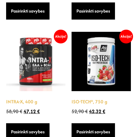
Pasirinkti savybes
Pasirinkti savybes
Akcija!
Akcija!
INTRA-X, 400 g
ISO-TECH®, 750 g
58,90
€
47,12
€
52,90
€
42,32
€
Pasirinkti savybes
Pasirinkti savybes