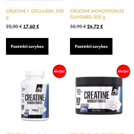
CREATINE + COLLAGEN, 200
CREATINE MONOHYDRATE
g
FLAVORED, 250 g
22,00
€
17,60
€
30,90
€
24,72
€
Pasirinkti savybes
Pasirinkti savybes
Akcija!
Akcija!