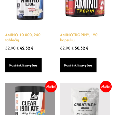
AMINO 10 000, 240
AMINOTROPIN®, 120
tablečių
kapsulių
52,90
€
42,32
€
62,90
€
50,32
€
Pasirinkti savybes
Pasirinkti savybes
Akcija!
Akcija!