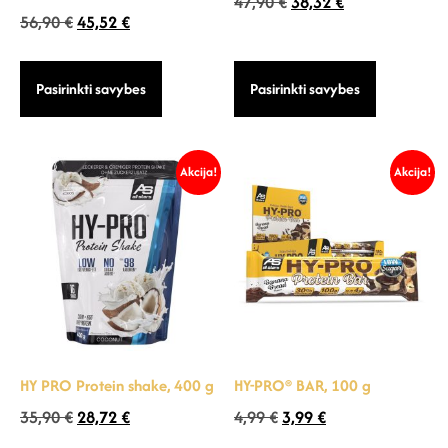
47,90
€
38,32
€
56,90
€
45,52
€
Pasirinkti savybes
Pasirinkti savybes
Akcija!
Akcija!
HY PRO Protein shake, 400 g
HY-PRO® BAR, 100 g
35,90
€
28,72
€
4,99
€
3,99
€