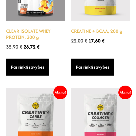
CLEAR ISOLATE WHEY
CREATINE + BCAA, 200 g
PROTEIN, 300 g
22,00
€
17,60
€
35,90
€
28,72
€
Pasirinkti savybes
Pasirinkti savybes
Akcija!
Akcija!