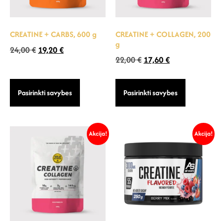
CREATINE + CARBS, 600 g
CREATINE + COLLAGEN, 200
g
24,00
€
19,20
€
22,00
€
17,60
€
Pasirinkti savybes
Pasirinkti savybes
Akcija!
Akcija!