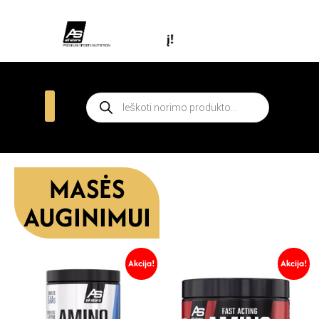
Prenu
MASĖS
AUGINIMUI
Akcija!
Akcija!