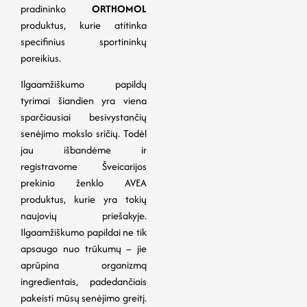
pradininko
ORTHOMOL
produktus, kurie atitinka
specifinius sportininkų
poreikius.
Ilgaamžiškumo papildų
tyrimai šiandien yra viena
sparčiausiai besivystančių
senėjimo mokslo sričių. Todėl
jau išbandėme ir
registravome Šveicarijos
prekinio ženklo AVEA
produktus, kurie yra tokių
naujovių priešakyje.
Ilgaamžiškumo papildai ne tik
apsaugo nuo trūkumų – jie
aprūpina organizmą
ingredientais, padedančiais
pakeisti mūsų senėjimo greitį.