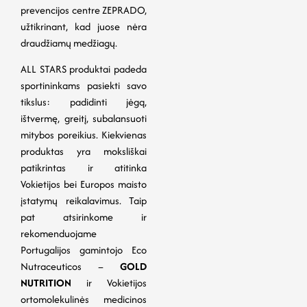
prevencijos centre ZEPRADO,
užtikrinant, kad juose nėra
draudžiamų medžiagų.
ALL STARS produktai padeda
sportininkams pasiekti savo
tikslus: padidinti jėgą,
ištvermę, greitį, subalansuoti
mitybos poreikius. Kiekvienas
produktas yra moksliškai
patikrintas ir atitinka
Vokietijos bei Europos maisto
įstatymų reikalavimus. Taip
pat atsirinkome ir
rekomenduojame
Portugalijos gamintojo Eco
Nutraceuticos –
GOLD
NUTRITION
ir Vokietijos
ortomolekulinės medicinos