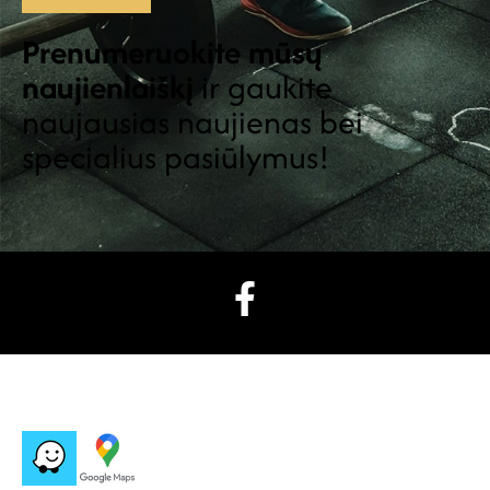
Prenumeruokite mūsų
naujienlaiškį
ir gaukite
naujausias naujienas bei
specialius pasiūlymus!