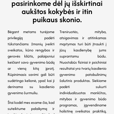
pasirinkome dėl jų išskirtinai
aukštos kokybės ir itin
puikaus skonio.
Bėgant metams turėjome
Treniruotės, mityba,
privilegiją padėti
atsigavimas ir atitinkamas
tūkstančiams žmonių įveikti
mąstymas turi būti įtraukti į
sveikatos, kūno rengybos ir
jūsų kasdienybę jums
gerovės kliūtis, palaipsniui
suprantamu būdu.
keičiant savo gyvenimo būdą
Nuostabūs fiziniai ir psichiniai
ar vieną kitą įprotį.
rezultatai yra tvarių kasdienio
Rūpinimasis savimi gali būti
gyvenimo patobulinimų
sudėtinga kelionė, ypač kai ji
šalutinis produktas. Siekiame
derinama su kasdienio
padėti sukurti
gyvenimo šurmuliu.
individualizuotas mankštos,
mitybos ir gyvenimo būdo
Štai kodėl mes esame čia, kad
programas, įgyvendiname
suteiktume palaikymą ir
holistinę sveikatos praktiką,