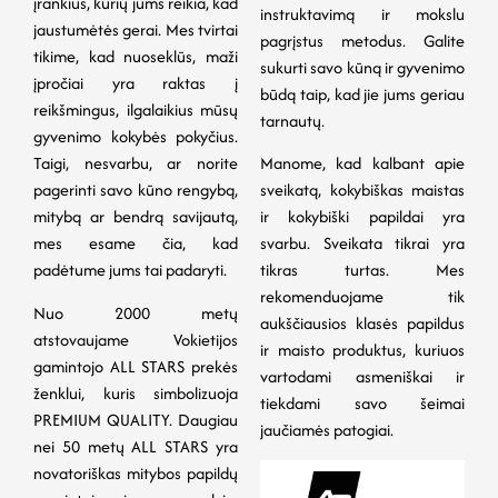
įrankius, kurių jums reikia, kad
instruktavimą ir mokslu
jaustumėtės gerai. Mes tvirtai
pagrįstus metodus. Galite
tikime, kad nuoseklūs, maži
sukurti savo kūną ir gyvenimo
įpročiai yra raktas į
būdą taip, kad jie jums geriau
reikšmingus, ilgalaikius mūsų
tarnautų.
gyvenimo kokybės pokyčius.
Taigi, nesvarbu, ar norite
Manome, kad kalbant apie
pagerinti savo kūno rengybą,
sveikatą, kokybiškas maistas
mitybą ar bendrą savijautą,
ir kokybiški papildai yra
mes esame čia, kad
svarbu. Sveikata tikrai yra
padėtume jums tai padaryti.
tikras turtas. Mes
rekomenduojame tik
Nuo 2000 metų
aukščiausios klasės papildus
atstovaujame Vokietijos
ir maisto produktus, kuriuos
gamintojo ALL STARS prekės
vartodami asmeniškai ir
ženklui, kuris simbolizuoja
tiekdami savo šeimai
PREMIUM QUALITY. Daugiau
jaučiamės patogiai.
nei 50 metų ALL STARS yra
novatoriškas mitybos papildų