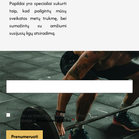
Papildai yra specialiai sukurti
taip, kad pailgintų mūsų
sveikatos metų trukmę, bei
sumažintų su amžiumi
susijusių ligų atsiradimą.
Jūsų vardas
Privatumo politika
*
Sutinku su mano duomenų saugojimu ir tvarkymu šioje
svetainėje. -
Privatumo politika
*