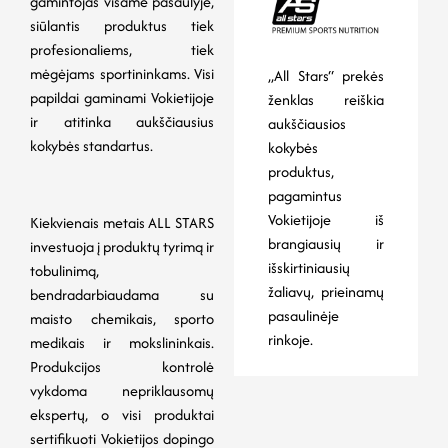
gamintojas visame pasaulyje,
siūlantis produktus tiek
profesionaliems, tiek
mėgėjams sportininkams. Visi
„All Stars“ prekės
papildai gaminami Vokietijoje
ženklas reiškia
ir atitinka aukščiausius
aukščiausios
kokybės standartus.
kokybės
produktus,
pagamintus
Vokietijoje iš
Kiekvienais metais ALL STARS
brangiausių ir
investuoja į produktų tyrimą ir
išskirtiniausių
tobulinimą,
žaliavų, prieinamų
bendradarbiaudama su
pasaulinėje
maisto chemikais, sporto
rinkoje.
medikais ir mokslininkais.
Produkcijos kontrolė
vykdoma nepriklausomų
ekspertų, o visi produktai
sertifikuoti Vokietijos dopingo