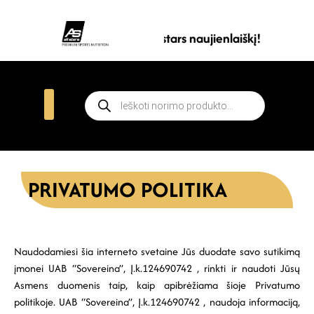
Prenumeruokite all stars naujienlaiškį!
PRIVATUMO POLITIKA
Naudodamiesi šia interneto svetaine Jūs duodate savo sutikimą
įmonei UAB “Sovereina”, Į.k.124690742 , rinkti ir naudoti Jūsų
Asmens duomenis taip, kaip apibrėžiama šioje Privatumo
politikoje. UAB “Sovereina”, Į.k.124690742 , naudoja informaciją,