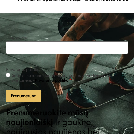
Jūsų vardas
Privatumo politika
*
Sutinku su mano duomenų saugojimu ir tvarkymu šioje
svetainėje. -
Privatumo politika
*
Prenumeruokite mūsų
naujienlaiškį
ir gaukite
naujausias naujienas bei