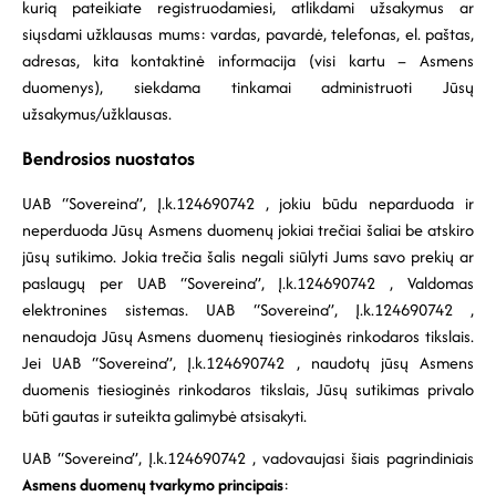
kurią pateikiate registruodamiesi, atlikdami užsakymus ar
siųsdami užklausas mums: vardas, pavardė, telefonas, el. paštas,
adresas, kita kontaktinė informacija (visi kartu – Asmens
duomenys), siekdama tinkamai administruoti Jūsų
užsakymus/užklausas.
Bendrosios nuostatos
UAB “Sovereina”, Į.k.124690742 , jokiu būdu neparduoda ir
neperduoda Jūsų Asmens duomenų jokiai trečiai šaliai be atskiro
jūsų sutikimo. Jokia trečia šalis negali siūlyti Jums savo prekių ar
paslaugų per UAB “Sovereina”, Į.k.124690742 , Valdomas
elektronines sistemas. UAB “Sovereina”, Į.k.124690742 ,
nenaudoja Jūsų Asmens duomenų tiesioginės rinkodaros tikslais.
Jei UAB “Sovereina”, Į.k.124690742 , naudotų jūsų Asmens
duomenis tiesioginės rinkodaros tikslais, Jūsų sutikimas privalo
būti gautas ir suteikta galimybė atsisakyti.
UAB “Sovereina”, Į.k.124690742 , vadovaujasi šiais pagrindiniais
Asmens duomenų tvarkymo principais
: