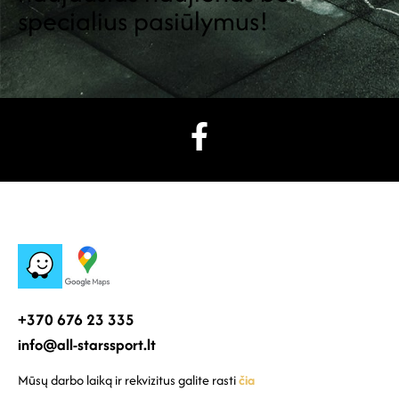
specialius pasiūlymus!
+370 676 23 335
info@all-starssport.lt
Mūsų darbo laiką ir rekvizitus galite rasti
čia