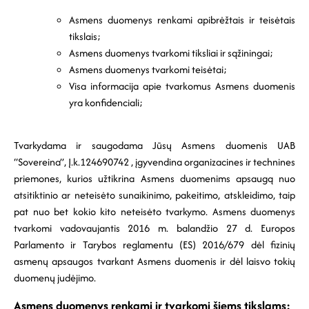
Asmens duomenys renkami apibrėžtais ir teisėtais
tikslais;
Asmens duomenys tvarkomi tiksliai ir sąžiningai;
Asmens duomenys tvarkomi teisėtai;
Visa informacija apie tvarkomus Asmens duomenis
yra konfidenciali;
Tvarkydama ir saugodama Jūsų Asmens duomenis UAB
“Sovereina”, Į.k.124690742 , įgyvendina organizacines ir technines
priemones, kurios užtikrina Asmens duomenims apsaugą nuo
atsitiktinio ar neteisėto sunaikinimo, pakeitimo, atskleidimo, taip
pat nuo bet kokio kito neteisėto tvarkymo. Asmens duomenys
tvarkomi vadovaujantis 2016 m. balandžio 27 d. Europos
Parlamento ir Tarybos reglamentu (ES) 2016/679 dėl fizinių
asmenų apsaugos tvarkant Asmens duomenis ir dėl laisvo tokių
duomenų judėjimo.
Asmens duomenys renkami ir tvarkomi šiems tikslams: