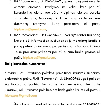
UAB “Sovereina”, Į.k.124690742 , gavusi Jūsų prašymą dėl
Asmens duomenų tvarkymo, ne vėliau kaip per 30
kalendorinių dienų nuo Jūsų kreipimosi dienos, pateiks
Jums atsakymą. Nagrinėjami tik tie prašymai dėl Asmens
duomenų tvarkymo, kurie pateikiami el. paštu
triplexsas@gmail.com
;
UAB “Sovereina”, Į.k.124690742 , Nariai/Klientai turi teisę
kreiptis dėl informacijos, susijusios su jų mokėjimų istorija ir
pačių pateiktos informacijos, perkėlimo arba panaikinimo.
Tokie prašymai įvykdomi per 30 d. Nuo laiško gavimo el.
paštu
triplexsas@gmail.com
;
Baigiamosios nuostatos
Esminiai šios Privatumo politikos pakeitimai nariams siunčiami
elektroniniu paštu. UAB “Sovereina”, Į.k.124690742 , gali pakeisti
šią Privatumo politiką be išankstinio perspėjimo. Jei turite
klausimų dėl Privatumo politikos, bet kada galite kreiptis el. paštu :
triplexsas@gmail.com
Šio dokumento paskutinio atnaujinimo data yra
2018-05-24.