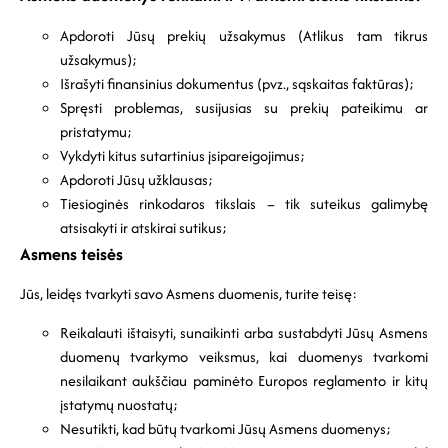
Apdoroti Jūsų prekių užsakymus (Atlikus tam tikrus
užsakymus);
Išrašyti finansinius dokumentus (pvz., sąskaitas faktūras);
Spręsti problemas, susijusias su prekių pateikimu ar
pristatymu;
Vykdyti kitus sutartinius įsipareigojimus;
Apdoroti Jūsų užklausas;
Tiesioginės rinkodaros tikslais – tik suteikus galimybę
atsisakyti ir atskirai sutikus;
Asmens teisės
Jūs, leidęs tvarkyti savo Asmens duomenis, turite teisę:
Reikalauti ištaisyti, sunaikinti arba sustabdyti Jūsų Asmens
duomenų tvarkymo veiksmus, kai duomenys tvarkomi
nesilaikant aukščiau paminėto Europos reglamento ir kitų
įstatymų nuostatų;
Nesutikti, kad būtų tvarkomi Jūsų Asmens duomenys;