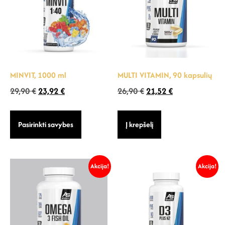
MINVIT, 1000 ml
MULTI VITAMIN, 90 kapsulių
29,90
€
23,92
€
26,90
€
21,52
€
Pasirinkti savybes
Į krepšelį
Akcija!
Akcija!