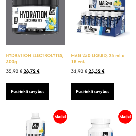
HYDRATION ELECTROLYTES,
MAG 250 LIQUID, 25 ml x
300g
18 vnt.
35,90
€
28,72
€
31,90
€
25,52
€
Pasirinkti savybes
Pasirinkti savybes
Akcija!
Akcija!