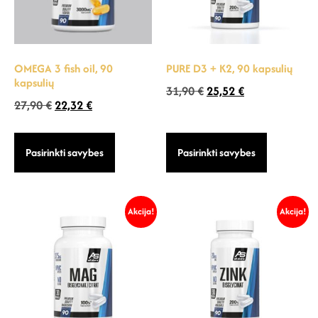
OMEGA 3 fish oil, 90
PURE D3 + K2, 90 kapsulių
kapsulių
31,90
€
25,52
€
27,90
€
22,32
€
Pasirinkti savybes
Pasirinkti savybes
Akcija!
Akcija!