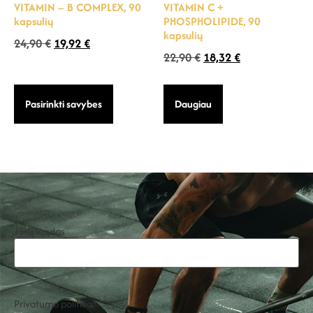
VITAMIN – B COMPLEX, 90
VITAMIN C +
kapsulių
PHOSPHOLIPIDE, 90
kapsulių
24,90
€
19,92
€
22,90
€
18,32
€
Pasirinkti savybes
Daugiau
Jūsų vardas
Privatumo politika
*