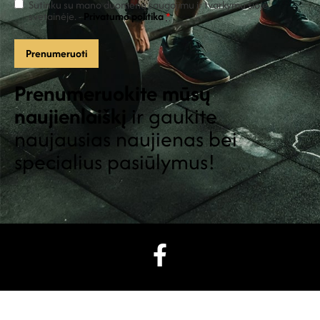
Sutinku su mano duomenų saugojimu ir tvarkymu šioje
svetainėje. -
Privatumo politika
*
Prenumeruokite mūsų
naujienlaiškį
ir gaukite
naujausias naujienas bei
specialius pasiūlymus!