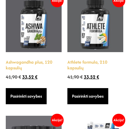
Akcija!
Akcija!
Ashwagandha plus, 120
Athlete formula, 210
kapsulių
kapsulių
41,90
€
33,52
€
41,90
€
33,52
€
Pasirinkti savybes
Pasirinkti savybes
Akcija!
Akcija!