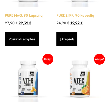
PURE MAG, 90 kapsulių
PURE ZINK, 90 kapsulių
27,90
€
22,32
€
24,90
€
19,92
€
Pasirinkti savybes
Į krepšelį
Akcija!
Akcija!