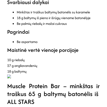
Svarbiausi dalykai
Minkštas ir traškus baltymų batonėlis su karamele
18 g baltymų iš pieno ir išrūgų viename batonėlyje
Be palmių riebalų ir mažai cukraus
Pagrindai
Be aspartamo
Maistinė vertė vienoje porcijoje
10 g riebalų
27 g angliavandenių
18 g baltymų
Muscle Protein Bar – minkštas ir
traškus 65 g baltymų batonėlis iš
ALL STARS