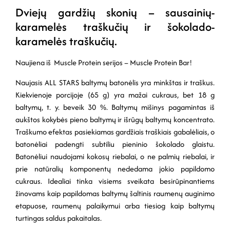
Dviejų gardžių skonių – sausainių-
karamelės traškučių ir šokolado-
karamelės traškučių.
Naujiena iš Muscle Protein serijos – Muscle Protein Bar!
Naujasis ALL STARS baltymų batonėlis yra minkštas ir traškus.
Kiekvienoje porcijoje (65 g) yra mažai cukraus, bet 18 g
baltymų, t. y. beveik 30 %. Baltymų mišinys pagamintas iš
aukštos kokybės pieno baltymų ir išrūgų baltymų koncentrato.
Traškumo efektas pasiekiamas gardžiais traškiais gabalėliais, o
batonėliai padengti subtiliu pieninio šokolado glaistu.
Batonėliui naudojami kokosų riebalai, o ne palmių riebalai, ir
prie natūralių komponentų nededama jokio papildomo
cukraus. Idealiai tinka visiems sveikata besirūpinantiems
žinovams kaip papildomas baltymų šaltinis raumenų auginimo
etapuose, raumenų palaikymui arba tiesiog kaip baltymų
turtingas saldus pakaitalas.