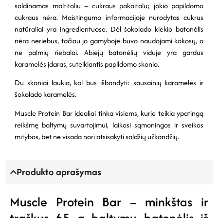
saldinamas maltitoliu – cukraus pakaitalu; jokio papildomo
cukraus nėra. Maistingumo informacijoje nurodytas cukrus
natūraliai yra ingredientuose. Dėl šokolado kiekio batonėlis
nėra neriebus, tačiau jo gamyboje buvo naudojami kokosų, o
ne palmių riebalai. Abiejų batonėlių viduje yra gardus
karamelės įdaras, suteikiantis papildomo skonio.
Du skoniai laukia, kol bus išbandyti: sausainių karamelės ir
šokolado karamelės.
Muscle Protein Bar idealiai tinka visiems, kurie teikia ypatingą
reikšmę baltymų suvartojimui, laikosi sąmoningos ir sveikos
mitybos, bet ne visada nori atsisakyti saldžių užkandžių.
Produkto aprašymas
Muscle Protein Bar – minkštas ir
traškus 65 g baltymų batonėlis iš