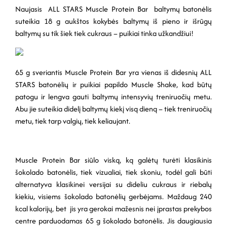
Naujasis ALL STARS Muscle Protein Bar baltymų batonėlis
suteikia 18 g aukštos kokybės baltymų iš pieno ir išrūgų
baltymų su tik šiek tiek cukraus – puikiai tinka užkandžiui!
65 g sveriantis Muscle Protein Bar yra vienas iš didesnių ALL
STARS batonėlių ir puikiai papildo Muscle Shake, kad būtų
patogu ir lengva gauti baltymų intensyvių treniruočių metu.
Abu jie suteikia didelį baltymų kiekį visą dieną – tiek treniruočių
metu, tiek tarp valgių, tiek keliaujant.
Muscle Protein Bar siūlo viską, ką galėtų turėti klasikinis
šokolado batonėlis, tiek vizualiai, tiek skoniu, todėl gali būti
alternatyva klasikinei versijai su dideliu cukraus ir riebalų
kiekiu, visiems šokolado batonėlių gerbėjams. Maždaug 240
kcal kalorijų, bet jis yra gerokai mažesnis nei įprastas prekybos
centre parduodamas 65 g šokolado batonėlis. Jis daugiausia