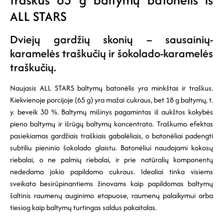
ALL STARS
Dviejų gardžių skonių – sausainių-
karamelės traškučių ir šokolado-karamelės
traškučių.
Naujasis ALL STARS baltymų batonėlis yra minkštas ir traškus.
Kiekvienoje porcijoje (65 g) yra mažai cukraus, bet 18 g baltymų, t.
y. beveik 30 %. Baltymų mišinys pagamintas iš aukštos kokybės
pieno baltymų ir išrūgų baltymų koncentrato. Traškumo efektas
pasiekiamas gardžiais traškiais gabalėliais, o batonėliai padengti
subtiliu pieninio šokolado glaistu. Batonėliui naudojami kokosų
riebalai, o ne palmių riebalai, ir prie natūralių komponentų
nededama jokio papildomo cukraus. Idealiai tinka visiems
sveikata besirūpinantiems žinovams kaip papildomas baltymų
šaltinis raumenų auginimo etapuose, raumenų palaikymui arba
tiesiog kaip baltymų turtingas saldus pakaitalas.