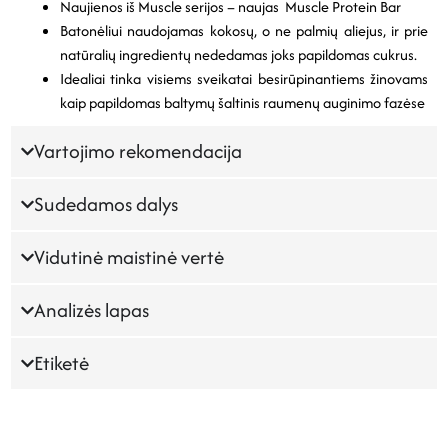
Naujienos iš Muscle serijos – naujas Muscle Protein Bar
Batonėliui naudojamas kokosų, o ne palmių aliejus, ir prie
natūralių ingredientų nededamas joks papildomas cukrus.
Idealiai tinka visiems sveikatai besirūpinantiems žinovams
kaip papildomas baltymų šaltinis raumenų auginimo fazėse
Vartojimo rekomendacija
Sudedamos dalys
Vidutinė maistinė vertė
Analizės lapas
Etiketė