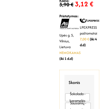
Kaina:
3,12
€
3,90
€
Pristatymas:
LPEXPRESS
paštomatai
Upės g. 5,
7,00 €
(iki 4
Vilnius,
d.d)
Lietuva
NEMOKAMAS
(iki 1 d.d)
Skonis
Šokolado -
karamelės
Sausainių -