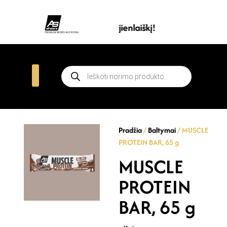
renumeruokite all stars naujienlaiškį!
Pradžia
/
Baltymai
/ MUSCLE
PROTEIN BAR, 65 g
MUSCLE
PROTEIN
BAR, 65 g