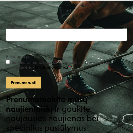
Jūsų vardas
Privatumo politika
*
Sutinku su mano duomenų saugojimu ir tvarkymu šioje
svetainėje. -
Privatumo politika
*
Prenumeruokite mūsų
naujienlaiškį
ir gaukite
naujausias naujienas bei
specialius pasiūlymus!