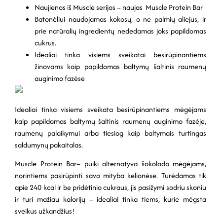
Naujienos iš Muscle serijos – naujas Muscle Protein Bar
Batonėliui naudojamas kokosų, o ne palmių aliejus, ir
prie natūralių ingredientų nededamas joks papildomas
cukrus.
Idealiai tinka visiems sveikatai besirūpinantiems
žinovams kaip papildomas baltymų šaltinis raumenų
auginimo fazėse
Idealiai tinka visiems sveikata besirūpinantiems mėgėjams
kaip papildomas baltymų šaltinis raumenų auginimo fazėje,
raumenų palaikymui arba tiesiog kaip baltymais turtingas
saldumynų pakaitalas.
Muscle Protein Bar– puiki alternatyva šokolado mėgėjams,
norintiems pasirūpinti savo mityba kelionėse. Turėdamas tik
apie 240 kcal ir be pridėtinio cukraus, jis pasižymi sodriu skoniu
ir turi mažiau kalorijų – idealiai tinka tiems, kurie mėgsta
sveikus užkandžius!