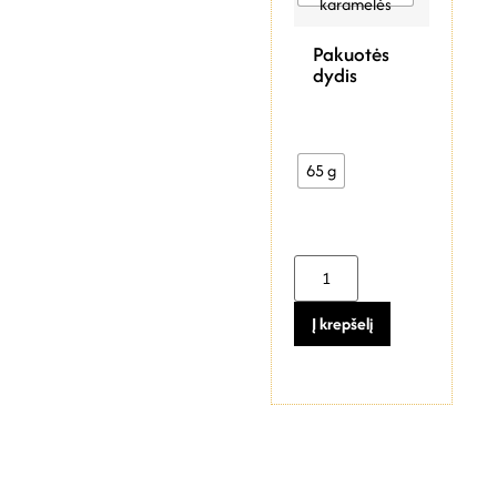
karamelės
Pakuotės
dydis
65 g
Į krepšelį