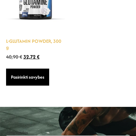
L-GLUTAMIN POWDER, 300
g
40,90
€
32,72
€
Pasirinkti savybes
Jūsų vardas