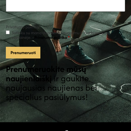
Privatumo politika
*
Sutinku su mano duomenų saugojimu ir tvarkymu šioje
svetainėje. -
Privatumo politika
*
Prenumeruokite mūsų
naujienlaiškį
ir gaukite
naujausias naujienas bei
specialius pasiūlymus!