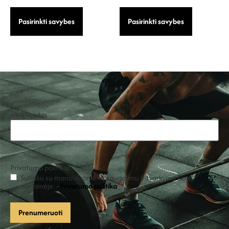
Pasirinkti savybes
Pasirinkti savybes
Jūsų vardas
Privatumo politika
*
Sutinku su mano duomenų saugojimu ir tvarkymu šioje
svetainėje. -
Privatumo politika
*