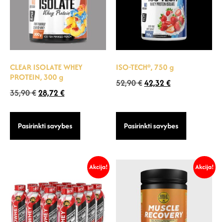
CLEAR ISOLATE WHEY
ISO-TECH®, 750 g
PROTEIN, 300 g
52,90
€
42,32
€
35,90
€
28,72
€
Pasirinkti savybes
Pasirinkti savybes
Akcija!
Akcija!