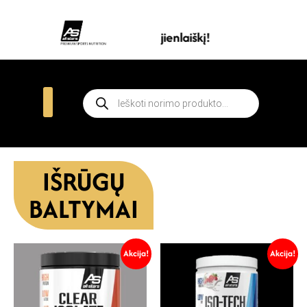
Prenumeruokite all stars naujienlaiškį!
IŠRŪGŲ
BALTYMAI
Akcija!
Akcija!