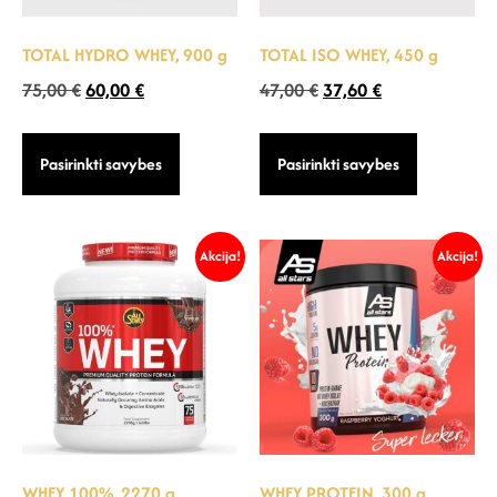
TOTAL HYDRO WHEY, 900 g
TOTAL ISO WHEY, 450 g
75,00
€
60,00
€
47,00
€
37,60
€
Pasirinkti savybes
Pasirinkti savybes
Akcija!
Akcija!
WHEY 100%, 2270 g
WHEY PROTEIN, 300 g