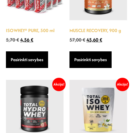
ISOWHEY® PURE, 500 ml
MUSCLE RECOVERY, 900 g
5,70
€
4,56
€
57,00
€
45,60
€
Pasirinkti savybes
Pasirinkti savybes
Akcija!
Akcija!