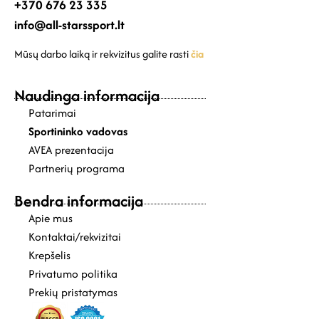
+370 676 23 335
info@all-starssport.lt
Mūsų darbo laiką ir rekvizitus galite rasti
čia
Naudinga informacija
Patarimai
Sportininko vadovas
AVEA prezentacija
Partnerių programa
Bendra informacija
Apie mus
Kontaktai/rekvizitai
Krepšelis
Privatumo politika
Prekių pristatymas