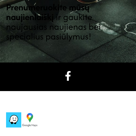
Prenumeruokite mūsų
naujienlaiškį
ir gaukite
naujausias naujienas bei
specialius pasiūlymus!