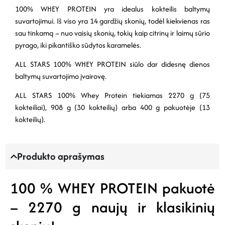
100% WHEY PROTEIN yra idealus kokteilis baltymų
suvartojimui. Iš viso yra 14 gardžių skonių, todėl kiekvienas ras
sau tinkamą – nuo ​​vaisių skonių, tokių kaip citrinų ir laimų sūrio
pyrago, iki pikantiško sūdytos karamelės.
ALL STARS 100% WHEY PROTEIN siūlo dar didesnę dienos
baltymų suvartojimo įvairovę.
ALL STARS 100% Whey Protein tiekiamas 2270 g (75
kokteiliai), 908 g (30 kokteilių) arba 400 g pakuotėje (13
kokteilių).
Produkto aprašymas
100 % WHEY PROTEIN pakuotė
– 2270 g naujų ir klasikinių