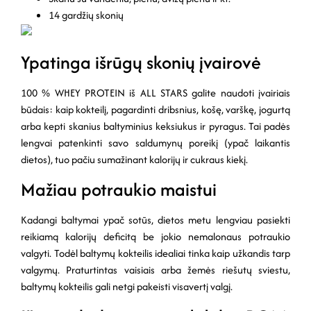
14 gardžių skonių
Ypatinga išrūgų skonių įvairovė
100 % WHEY PROTEIN iš ALL STARS galite naudoti įvairiais
būdais: kaip kokteilį, pagardinti dribsnius, košę, varškę, jogurtą
arba kepti skanius baltyminius keksiukus ir pyragus. Tai padės
lengvai patenkinti savo saldumynų poreikį (ypač laikantis
dietos), tuo pačiu sumažinant kalorijų ir cukraus kiekį.
Mažiau potraukio maistui
Kadangi baltymai ypač sotūs, dietos metu lengviau pasiekti
reikiamą kalorijų deficitą be jokio nemalonaus potraukio
valgyti. Todėl baltymų kokteilis idealiai tinka kaip užkandis tarp
valgymų. Praturtintas vaisiais arba žemės riešutų sviestu,
baltymų kokteilis gali netgi pakeisti visavertį valgį.