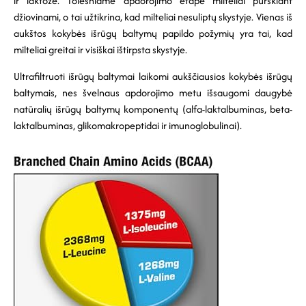
ir laktozė. Tolesniame apdorojimo etape milteliai purškiant
džiovinami, o tai užtikrina, kad milteliai nesuliptų skystyje. Vienas iš
aukštos kokybės išrūgų baltymų papildo požymių yra tai, kad
milteliai greitai ir visiškai ištirpsta skystyje.
Ultrafiltruoti išrūgų baltymai laikomi aukščiausios kokybės išrūgų
baltymais, nes švelnaus apdorojimo metu išsaugomi daugybė
natūralių išrūgų baltymų komponentų (alfa-laktalbuminas, beta-
laktalbuminas, glikomakropeptidai ir imunoglobulinai).