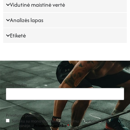
Vidutinė maistinė vertė
Analizės lapas
Etiketė
Jūsų vardas
Privatumo politika
*
Sutinku su mano duomenų saugojimu ir tvarkymu šioje
svetainėje. -
Privatumo politika
*