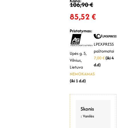
Kaina:
106,90
€
85,52
€
Pristatymas:
LPEXPRESS
paštomatai
Upės g. 5,
7,00 €
(iki 4
Vilnius,
d.d)
Lietuva
NEMOKAMAS
(iki 1 d.d)
Skonis
: Vanilės