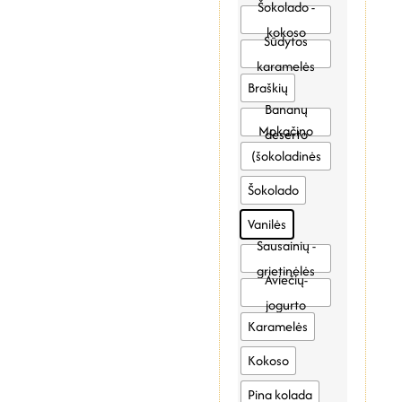
Šokolado -
kokoso
Sūdytos
karamelės
Braškių
Bananų
Mokačino
deserto
(šokoladinės
kavos)
Šokolado
Vanilės
Sausainių -
grietinėlės
Aviečių-
jogurto
Karamelės
Kokoso
Pina kolada