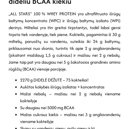
dideliu BCAA kiekiu
„ALL STARS“ 100 % WHEY PROTEIN yra ultrafiltruoto išrūgų
baltymų koncentrato (WPC) ir išrūgų baltymų izoliato (WPI)
derinys. Milteliai yra itin greitai tirpstantys, todėl labai gerai
tirpsta tiek vandenyje, tiek piene. Kokteilis, pagamintas iš 30 g
miltelių, paruoštų su vandeniu, suteikia iki 24 g baltymų,
priklausomai nuo skonio, turintis tik apie 2 g angliavandenių
(įskaitant maždaug 1,5 g cukraus) ir mažiau nei 2 g riebalų.
Jame taip pat yra daugiau nei 5 g šakotosios grandinės amino
rūgščių (BCAA) vienoje porcijoje.
2270 g DIDELĖ DĖŽUTĖ – 75 kokteiliai!
Aukštos kokybės išrūgų izoliatas + koncentratas
Mažai riebalų – mažiau nei 2 g riebalų viename
kokteilyje
Su daugiau nei 5000 mg BCAA
Mažas cukraus kiekis – mažiau nei 3 g angliavandenių
viename kokteilyje
Skanu su vandeniu, pienu, avižų pienu ir kt.