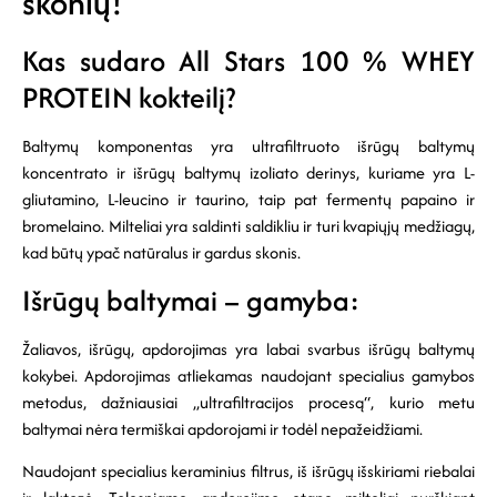
skonių!
Kas sudaro All Stars 100 % WHEY
PROTEIN kokteilį?
Baltymų komponentas yra ultrafiltruoto išrūgų baltymų
koncentrato ir išrūgų baltymų izoliato derinys, kuriame yra L-
gliutamino, L-leucino ir taurino, taip pat fermentų papaino ir
bromelaino. Milteliai yra saldinti saldikliu ir turi kvapiųjų medžiagų,
kad būtų ypač natūralus ir gardus skonis.
Išrūgų baltymai – gamyba:
Žaliavos, išrūgų, apdorojimas yra labai svarbus išrūgų baltymų
kokybei. Apdorojimas atliekamas naudojant specialius gamybos
metodus, dažniausiai „ultrafiltracijos procesą“, kurio metu
baltymai nėra termiškai apdorojami ir todėl nepažeidžiami.
Naudojant specialius keraminius filtrus, iš išrūgų išskiriami riebalai