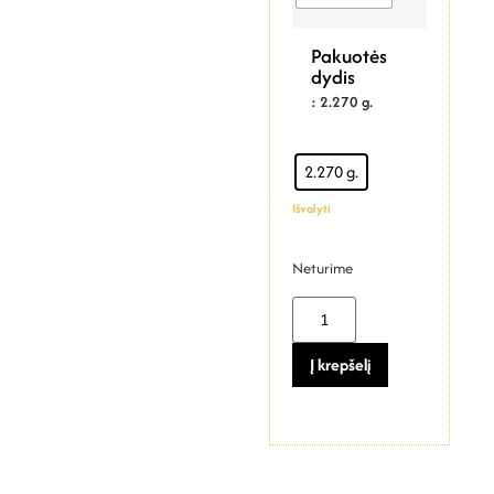
Pakuotės
dydis
: 2.270 g.
2.270 g.
Išvalyti
Neturime
Į krepšelį