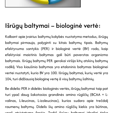
Išrūgų baltymai – biologinė vertė:
Kalbant apie įvairius baltymų kokybės nustatymo metodus, išrūgų
baltymai pirmauja, palyginti su kitais baltymų tipais. Baltymų
efektyvumo santykis (PER) ir biologinė vertė (BV) rodo, kaip
efektyviai maistinis baltymas gali būti paverstas organizmo
baltymais. Išrūgų baltymų PER gerokai viršija kitų atskirų baltymų
rodiklį. Viso kiaušinio baltymas yra etaloninis baltymas biologinei
vertei nustatyti, kurio BV yra 100. Išrūgų baltymai, kurių vertė yra
104, turi didžiausią biologinę vertę iš visų baltymų šaltinių.
Be didelio PER ir didelės biologinės vertės, išrūgų baltymai taip pat
turi ypač daug šakotosios grandinės amino rūgščių (BCAA = L-
valinas, L-leucinas, L-izoleucinas), kurios sudaro apie trečdalį
raumenų baltymų. Didelis šių amino rūgščių kiekis yra būtinas,
ypač atsistatymo fazėje. Todėl išrūgų baltymai idealiai tinka