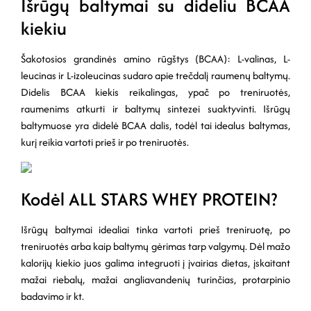
Išrūgų baltymai su dideliu BCAA
kiekiu
Šakotosios grandinės amino rūgštys (BCAA): L-valinas, L-
leucinas ir L-izoleucinas sudaro apie trečdalį raumenų baltymų.
Didelis BCAA kiekis reikalingas, ypač po treniruotės,
raumenims atkurti ir baltymų sintezei suaktyvinti. Išrūgų
baltymuose yra didelė BCAA dalis, todėl tai idealus baltymas,
kurį reikia vartoti prieš ir po treniruotės.
Kodėl ALL STARS WHEY PROTEIN?
Išrūgų baltymai idealiai tinka vartoti prieš treniruotę, po
treniruotės arba kaip baltymų gėrimas tarp valgymų. Dėl mažo
kalorijų kiekio juos galima integruoti į įvairias dietas, įskaitant
mažai riebalų, mažai angliavandenių turinčias, protarpinio
badavimo ir kt.