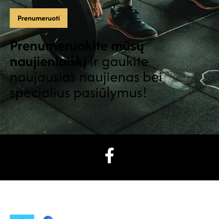
Prenumeruokite mūsų
naujienlaiškį
ir gaukite
naujausias naujienas bei
specialius pasiūlymus!