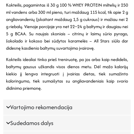
Kokteilis, pagamintas iš 30 g 100 % WHEY PROTEIN miltelių ir 250
ml vandens arba 300 ml pieno, turi maždaug 115 kcal, tik apie 2 g
angliavandenių (įskaitant maždaug 1,5 g cukraus) ir mažiau nei 2
g riebalų. Vienoje porcijoje yra net 22–24 g baltymų ir daugiau nei
5 g BCAA. Su naujais skoniais – citrinų ir laimų sūrio pyrago,
šokolado ir kokoso bei sūdytos karamelės – All Stars siūlo dar
didesnę kasdienio baltymų suvartojimo įvairovę.
Kokteilis idealiai tinka prieš treniruotę, po jos arba kaip nedidelis,
baltymų gausus užkandis visos dienos metu. Dėl mažo kalorijų
kiekio jį lengva integruoti į įvairias dietas, tiek sumažinto
kaloringumo, tiek sumaišytas su angliavandeniais kaip svorio
didinimo priemonę.
Vartojimo rekomendacija
Sudedamos dalys