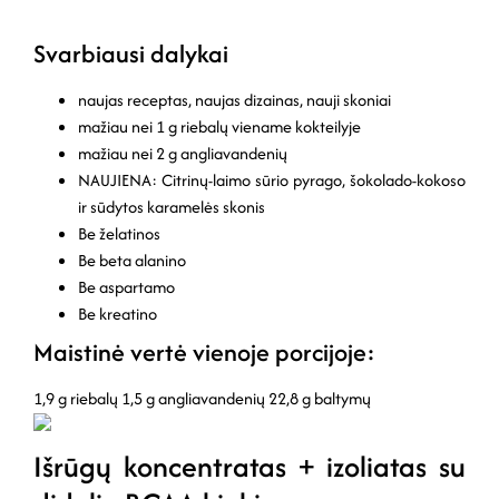
Svarbiausi dalykai
naujas receptas, naujas dizainas, nauji skoniai
mažiau nei 1 g riebalų viename kokteilyje
mažiau nei 2 g angliavandenių
NAUJIENA: Citrinų-laimo sūrio pyrago, šokolado-kokoso
ir sūdytos karamelės skonis
Be želatinos
Be beta alanino
Be aspartamo
Be kreatino
Maistinė vertė vienoje porcijoje:
1,9 g riebalų
1,5 g angliavandenių
22,8 g baltymų
Išrūgų koncentratas + izoliatas su