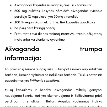
Ašvagandos kapsulės su magniu, cinku ir vitaminu B6
600 mg aukštos kokybės KSM-66® ašvagandos (vienoje
porcijoje (2 kapsulėse) yra 30 mg vitanolidų)
100 % veganiškas, tiek turinys, tiek kapsulės apvalkalas
Be jokių nereikalingų priedų
Praturtinti savo dienos racioną intensyvių treniruočių etapų
metu arba kasdieniame gyvenime
Ašvaganda – trumpa
informacija:
Tai nakvišinių šeimos augalų rūšis. Ji taip pat žinoma kaip indiškasis
ženšenis, žieminė vyšnia arba indiškasis ženšenis. Tikslus botaninis
pavadinimas yra
Withania somnifera.
Mūsų kapsulėms ir bendrai ašvagandos miltelių gamybai
naudojama šaknis, kuri yra ekstrahuojama ir išdžiovinama prieš
perdirbant į smulkius miltelius. Augalas vadinamas indišku
ženšeniu, nes Indijoje jis šimtmečius buvo naudojamas Ajurvedos