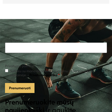
Jūsų vardas
Privatumo politika
*
Sutinku su mano duomenų saugojimu ir tvarkymu šioje
svetainėje. -
Privatumo politika
*
Prenumeruokite mūsų
naujienlaiškį
ir gaukite