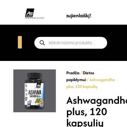
Prenumeruokite all stars naujienlaiškį!
Pradžia
/
Dietos
papildymui
/ Ashwagandha
plus, 120 kapsulių
Ashwagandh
plus, 120
kapsulių