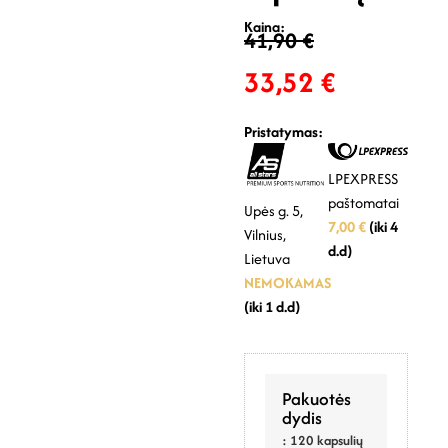
Kaina:
41,90
€
33,52
€
Pristatymas:
LPEXPRESS
paštomatai
Upės g. 5,
7,00 €
(iki 4
Vilnius,
d.d)
Lietuva
NEMOKAMAS
(iki 1 d.d)
Pakuotės
dydis
: 120 kapsulių