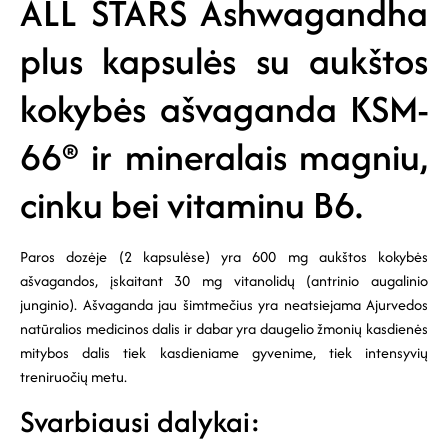
ALL STARS Ashwagandha
plus kapsulės su aukštos
kokybės ašvaganda KSM-
66® ir mineralais magniu,
cinku bei vitaminu B6.
Paros dozėje (2 kapsulėse) yra 600 mg aukštos kokybės
ašvagandos, įskaitant 30 mg vitanolidų (antrinio augalinio
junginio). Ašvaganda jau šimtmečius yra neatsiejama Ajurvedos
natūralios medicinos dalis ir dabar yra daugelio žmonių kasdienės
mitybos dalis tiek kasdieniame gyvenime, tiek intensyvių
treniruočių metu.
Svarbiausi dalykai: