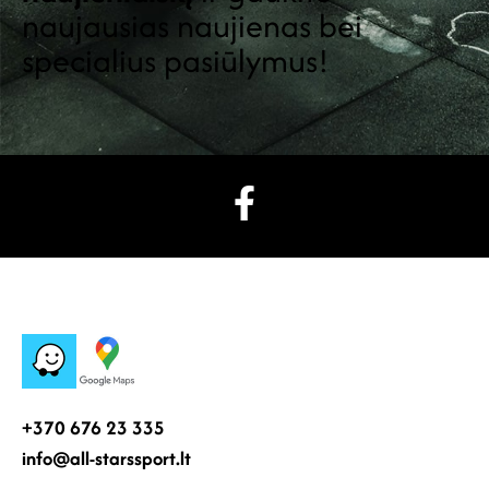
naujausias naujienas bei
specialius pasiūlymus!
+370 676 23 335
info@all-starssport.lt