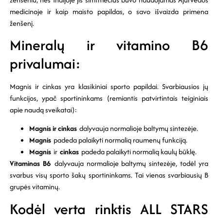
medicinoje ir kaip maisto papildas, o savo išvaizda primena
ženšenį.
Mineralų ir vitamino B6
privalumai:
Magnis ir cinkas yra klasikiniai sporto papildai. Svarbiausios jų
funkcijos, ypač sportininkams (remiantis patvirtintais teiginiais
apie naudą sveikatai):
Magnis ir cinkas
dalyvauja normalioje baltymų sintezėje.
Magnis
padeda palaikyti normalią raumenų funkciją.
Magnis
ir
cinkas
padeda palaikyti normalią kaulų būklę.
Vitaminas B6
dalyvauja normalioje baltymų sintezėje, todėl yra
svarbus visų sporto šakų sportininkams. Tai vienas svarbiausių B
grupės vitaminų.
Kodėl verta rinktis ALL STARS