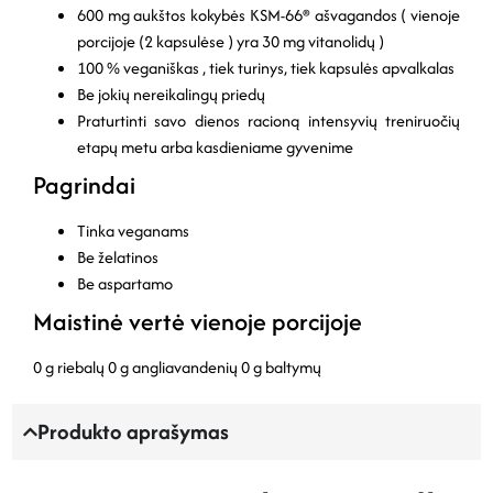
600
mg
aukštos
kokybės
KSM-66®
ašvagandos (
vienoje
porcijoje (2 kapsulėse
)
yra 30
mg
vitanolidų
)
100 % veganiškas
,
tiek turinys, tiek kapsulės apvalkalas
Be
jokių nereikalingų priedų
Praturtinti savo dienos racioną intensyvių treniruočių
etapų metu
arba kasdieniame gyvenime
Pagrindai
Tinka veganams
Be želatinos
Be aspartamo
Maistinė vertė vienoje porcijoje
0 g riebalų
0 g angliavandenių
0 g baltymų
Produkto aprašymas