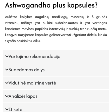
Ashwagandha plus kapsules?
Aukštos kokybės augalinių medžiagų, mineralų ir B grupės
vitaminų mišinys yra puikiai subalansuotas ir yra vertingas
kasdienės mitybos papildas intensyvių ir sunkių treniruočių metu.
Lengvai nuryjamas kapsules galima vartoti užgeriant dideliu kiekiu
skysčio pasirinktu laiku.
Vartojimo rekomendacija
Sudedamos dalys
Vidutinė maistinė vertė
Analizės lapas
Etiketė