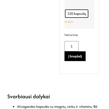
120 kapsulių
Išvalyti
Neturime
Į krepšelį
Svarbiausi dalykai
Ašvagandos
kapsulės
su
magniu, cinku
ir
vitaminu
B6