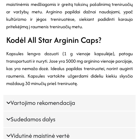
maistinėmis medžiagomis ir greitą toksinų pašalinimą treniruočių
ar varžybų metu. Arginino papildai dažnai naudojami, ypač
kultūrizmo ir jėgos treniruotėse, siekiant padidinti karaujo
pritekėjimą į raumenis treniruočių metu.
Kodėl All Star Arginin Caps?
Kapsules lengva dozuoti (1 g vienoje kapsulėje), patogu
transportuoti ir nuryti. Jose yra 5000 mg arginino vienoje porcijoje,
kas yra nemaža dozė. Idealus papildas treniruotei, norint auginti
raumenis. Kapsules vartokite užgerdami dideliu kiekiu skysčio
maždaug 30 minučių prieš treniruotę.
Vartojimo rekomendacija
Sudedamos dalys
Vidutinė maistinė vertė