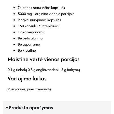
Želatinos neturinčios kapsulės
5000 mg L-arginino vienoje porcijoje
lengvai nuryjamos kapsulės
150 kapsulių 30 treniruočių
Tinka veganams
Be beta alanino
Be aspartamo
Be kreatino
Maistinė vertė vienos porcijos
0,1 g riebalų
0,8 g angliavandenių
5 g baltymų
Vartojimo laikas
Pusryčiams, prieš treniruotę
Produkto aprašymas