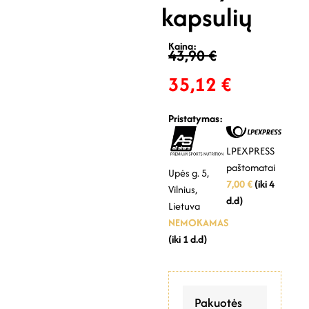
kapsulių
Kaina:
43,90
€
35,12
€
Pristatymas:
LPEXPRESS
paštomatai
Upės g. 5,
7,00 €
(iki 4
Vilnius,
d.d)
Lietuva
NEMOKAMAS
(iki 1 d.d)
Pakuotės