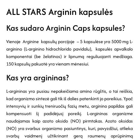
ALL STARS Arginin kapsulės
Kas sudaro Arginin Caps kapsules?
Vienoje Arginine kapsulių porcijoje – 5 kapsulėse yra 5000 mg L-
arginino (L-arginino hidrochlorido pavidalu), kapsulės apvalkalo
komponentai (be želatinos) ir lipnumą reguliuojanti medžiaga.
150 kapsulių pakuotė yra vienam mėnesiui.
Kas yra argininas?
L-argininas yra pusiau nepakeičiama amino rūgštis, o tai reiškia,
kad organizmo sintezė gali tik iš dalies patenkinti jo poreikius. Ypač
intensyvių ir sunkių treniruočių fazių metu, arginino papildas gali
kompensuoti šį padidėjusį poreikį. L-argininas organizme
naudojamas kaip azoto oksido (NO) pirmtakas. Azoto oksidas
(NO) yra svarbus organizmo pasiuntinys, kuri, pavyzdžiui, atlieka
svarbų vaidmenį užtikrinant gerą raumenų aprūpinimą