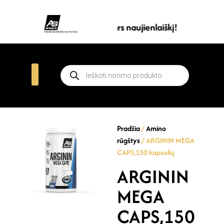
Prenumeruokite all stars naujienlaiškį!
Pradžia
/
Amino
rūgštys
/ ARGININ MEGA
CAPS,150 kapsulių
ARGININ
MEGA
CAPS,150