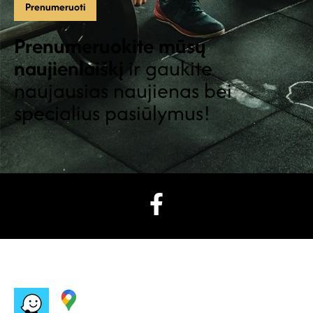
Prenumeruokite mūsų
naujienlaiškį
ir gaukite
naujausias naujienas bei
specialius pasiūlymus!