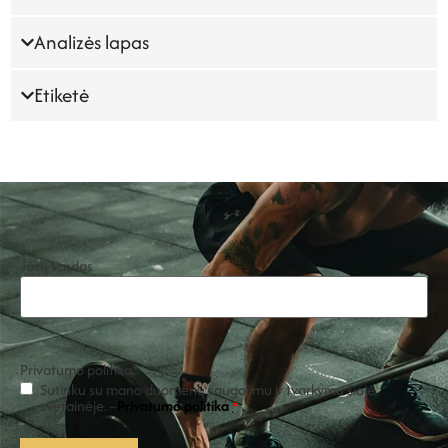
Analizės lapas
Etiketė
Jūsų vardas
Privatumo politika
*
Sutinku su mano duomenų saugojimu ir tvarkymu šioje
svetainėje. -
Privatumo politika
*