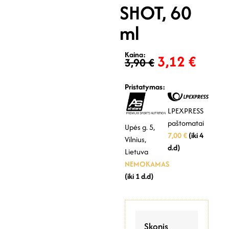
SHOT, 60
ml
Kaina:
3,12
€
3,90
€
Pristatymas:
LPEXPRESS
paštomatai
Upės g. 5,
7,00 €
(iki 4
Vilnius,
d.d)
Lietuva
NEMOKAMAS
(iki 1 d.d)
Skonis