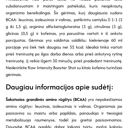
subalansuotam ir maistingam patiekalui, kuris neapkrautų
organizmo bereikalingai. Šis gėrimas, kurį daugiausia sudaro
BCAA: leucinas, izoleucinas ir valinas, patikrintu santykiu 2:1:1 (3
g iki 1,5 g), arginino alfa-ketoglutaratas (3 g), citrulinas (3 g),
glicinas (0,5 g) ir kofeinas, yra paruoštas vartoti ir iš anksto
porcijuotas. Gėrimas yra saldintas saldikliu; kiekvienoje 60 ml
porcijoje yra šiek tiek daugiau nei 52 kcal. Idealiai tinka vartoti
prieš treniruotę po ilgos darbo dienos arba prieš ankstyvą rytinę
treniruotę. Jį reikia išgerti 30 minučių prieš pradedant treniruotę.
Nederinkite Raw Intensity Booster Shot su kitais kofeino turinčiais
gėrimais.
Daugiau informacijos apie sudėtį:
Šakotosios grandinės amino rūgštys (BCAA)
yra nepakeičiamos
amino rūgštys: leucinas, izoleucinas ir valinas. Organizmas jas
pasisavina su maistu arba papildais, panaudoja ir tiesiogiai
metabolizuoja raumenyse, todėl jos greitai pasisavinamos.
Daugybė BCAA papildų dabar laikomi tvirtu, mažai kalorijų