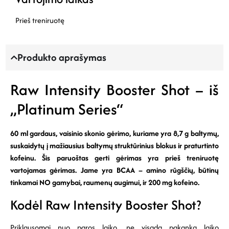
Prieš treniruotę
Produkto aprašymas
Raw Intensity Booster Shot – iš
„Platinum Series“
60 ml gardaus, vaisinio skonio gėrimo, kuriame yra 8,7 g baltymų,
suskaidytų į mažiausius baltymų struktūrinius blokus ir praturtinto
kofeinu. Šis paruoštas gerti gėrimas yra prieš treniruotę
vartojamas gėrimas. Jame yra BCAA – amino rūgščių, būtinų
tinkamai NO gamybai, raumenų augimui, ir 200 mg kofeino.
Kodėl Raw Intensity Booster Shot?
Priklausomai nuo paros laiko, ne visada pakanka laiko