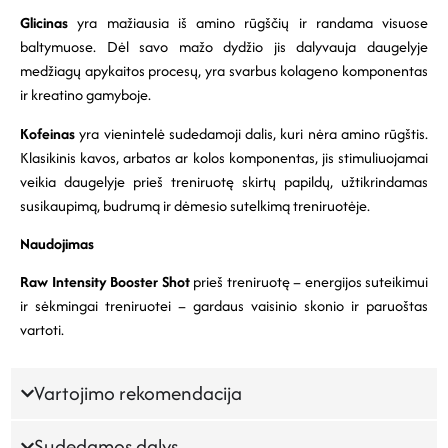
Glicinas
yra mažiausia iš amino rūgščių ir randama visuose
baltymuose. Dėl savo mažo dydžio jis dalyvauja daugelyje
medžiagų apykaitos procesų, yra svarbus kolageno komponentas
ir kreatino gamyboje.
Kofeinas
yra vienintelė sudedamoji dalis, kuri nėra amino rūgštis.
Klasikinis kavos, arbatos ar kolos komponentas, jis stimuliuojamai
veikia daugelyje prieš treniruotę skirtų papildų, užtikrindamas
susikaupimą, budrumą ir dėmesio sutelkimą treniruotėje.
Naudojimas
Raw Intensity Booster Shot
prieš treniruotę – energijos suteikimui
ir sėkmingai treniruotei – gardaus vaisinio skonio ir paruoštas
vartoti.
Vartojimo rekomendacija
Sudedamos dalys