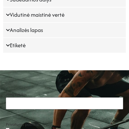
Vidutinė maistinė vertė
Analizės lapas
Etiketė
Jūsų vardas
Privatumo politika
*