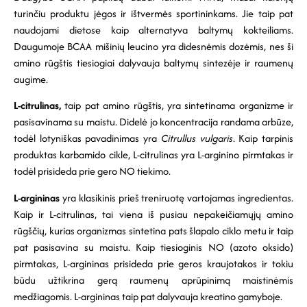
turinčiu produktu jėgos ir ištvermės sportininkams. Jie taip pat
naudojami dietose kaip alternatyva baltymų kokteiliams.
Daugumoje BCAA mišinių leucino yra didesnėmis dozėmis, nes ši
amino rūgštis tiesiogiai dalyvauja baltymų sintezėje ir raumenų
augime.
L-citrulinas,
taip pat amino rūgštis, yra sintetinama organizme ir
pasisavinama su maistu. Didelė jo koncentracija randama arbūze,
todėl lotyniškas pavadinimas yra
Citrullus vulgaris
. Kaip tarpinis
produktas karbamido cikle, L-citrulinas yra L-arginino pirmtakas ir
todėl prisideda prie gero NO tiekimo.
L-argininas
yra klasikinis prieš treniruotę vartojamas ingredientas.
Kaip ir L-citrulinas, tai viena iš pusiau nepakeičiamųjų amino
rūgščių, kurias organizmas sintetina pats šlapalo ciklo metu ir taip
pat pasisavina su maistu. Kaip tiesioginis NO (azoto oksido)
pirmtakas, L-argininas prisideda prie geros kraujotakos ir tokiu
būdu užtikrina gerą raumenų aprūpinimą maistinėmis
medžiagomis. L-argininas taip pat dalyvauja kreatino gamyboje.