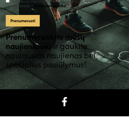
Sutinku su mano duomenų saugojimu ir tvarkymu šioje
svetainėje. -
Privatumo politika
*
Prenumeruokite mūsų
naujienlaiškį
ir gaukite
naujausias naujienas bei
specialius pasiūlymus!