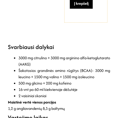
Į krepšelį
Svarbiausi dalykai
3000 mg citrulino + 3000 mg arginino alfa-ketoglutarato
(AAKG)
Šakotosios grandinės amino rūgštys (BCAA): 3000 mg
leucino + 1500 mg valino + 1500 mg izoleucino
500 mg glicino + 200 mg kofeino
16 vnt po 60 ml kiekvienoje dėžutėje
2 vaisiniai skoniai
Maistinė vertė vienos porcijos
1,2 g angliavandenių
8,3 g baltymų
Vartojimo laikas