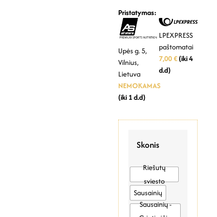
Pristatymas:
LPEXPRESS
paštomatai
Upės g. 5,
7,00 €
(iki 4
Vilnius,
d.d)
Lietuva
NEMOKAMAS
(iki 1 d.d)
Skonis
Riešutų
sviesto
Sausainių
Sausainių -