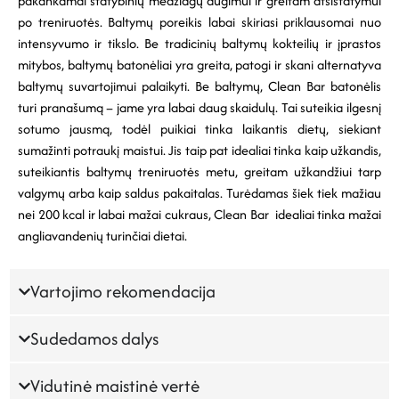
pakankamai statybinių medžiagų augimui ir greitam atsistatymui
po treniruotės.
Baltymų poreikis labai skiriasi priklausomai nuo
intensyvumo ir tikslo.
Be tradicinių baltymų kokteilių ir įprastos
mitybos, baltymų batonėliai yra greita, patogi ir skani alternatyva
baltymų suvartojimui palaikyti.
Be baltymų, Clean Bar batonėlis
turi pranašumą – jame yra labai daug skaidulų.
Tai suteikia ilgesnį
sotumo jausmą, todėl puikiai tinka laikantis dietų, siekiant
sumažinti potraukį maistui.
Jis taip pat idealiai tinka kaip užkandis,
suteikiantis baltymų treniruotės metu, greitam užkandžiui tarp
valgymų arba kaip saldus pakaitalas.
Turėdamas šiek tiek mažiau
nei 200 kcal ir labai mažai cukraus, Clean Bar idealiai tinka mažai
angliavandenių turinčiai dietai.
Vartojimo rekomendacija
Sudedamos dalys
Vidutinė maistinė vertė