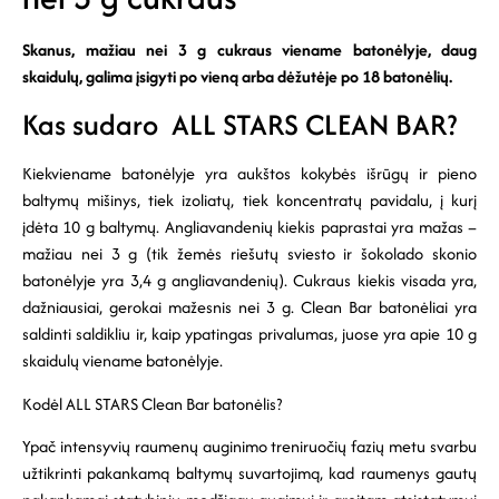
Skanus, mažiau nei 3 g cukraus viename batonėlyje, daug
skaidulų, galima įsigyti po vieną arba dėžutėje po 18 batonėlių.
Kas sudaro ALL STARS CLEAN BAR?
Kiekviename batonėlyje yra aukštos kokybės išrūgų ir pieno
baltymų mišinys, tiek izoliatų, tiek koncentratų pavidalu, į kurį
įdėta 10 g baltymų.
Angliavandenių kiekis paprastai yra mažas –
mažiau nei 3 g (tik žemės riešutų sviesto ir šokolado skonio
batonėlyje yra 3,4 g angliavandenių).
Cukraus kiekis visada yra,
dažniausiai, gerokai mažesnis nei 3 g.
Clean Bar batonėliai yra
saldinti saldikliu ir, kaip ypatingas privalumas, juose yra apie 10 g
skaidulų viename batonėlyje.
Kodėl ALL STARS Clean Bar batonėlis?
Ypač intensyvių raumenų auginimo treniruočių fazių metu svarbu
užtikrinti pakankamą baltymų suvartojimą, kad raumenys gautų