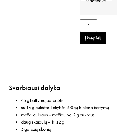
Grietinėlės
Į krepšelį
Svarbiausi dalykai
45 g baltymų batonėlis
su 14 g aukštos kokybės išrūgų ir pieno baltymų
mažai cukraus – mažiau nei 2 g cukraus
daug skaidulų – iki 12 g
3 gardžių skonių