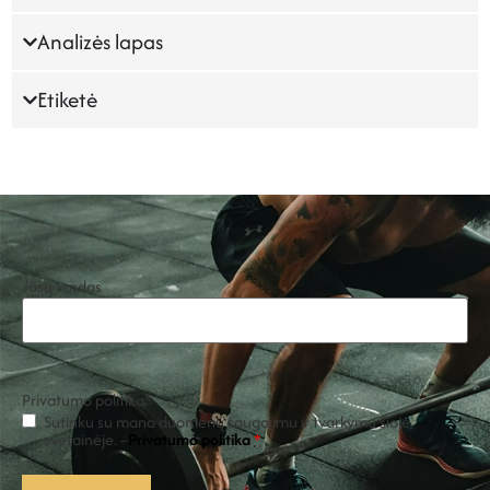
Analizės lapas
Etiketė
Jūsų vardas
Privatumo politika
*
Sutinku su mano duomenų saugojimu ir tvarkymu šioje
svetainėje. -
Privatumo politika
*