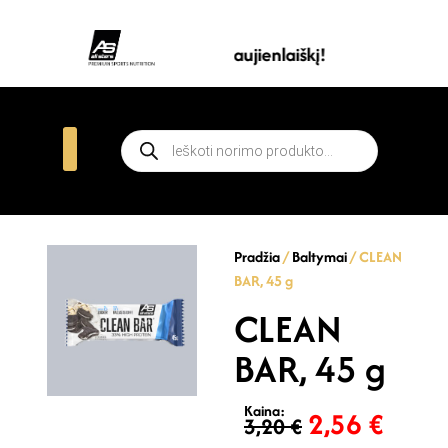
Prenumeruokite all stars naujienlaiškį!
Pradžia
/
Baltymai
/ CLEAN
BAR, 45 g
CLEAN
BAR, 45 g
Kaina:
2,56
€
3,20
€