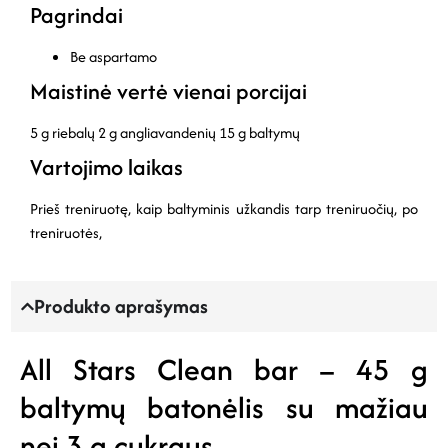
Pagrindai
Be aspartamo
Maistinė vertė vienai porcijai
5 g riebalų
2 g angliavandenių
15 g baltymų
Vartojimo laikas
Prieš treniruotę, kaip baltyminis užkandis tarp treniruočių, po
treniruotės,
Produkto aprašymas
All Stars Clean bar – 45 g
baltymų batonėlis su mažiau
nei 3 g cukraus