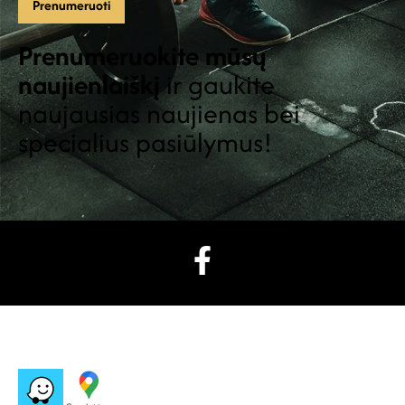
Prenumeruokite mūsų
naujienlaiškį
ir gaukite
naujausias naujienas bei
specialius pasiūlymus!