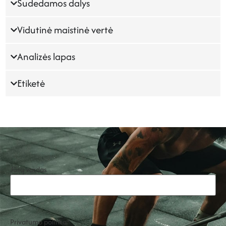
Sudedamos dalys
Vidutinė maistinė vertė
Analizės lapas
Etiketė
Jūsų vardas
Privatumo politika
*