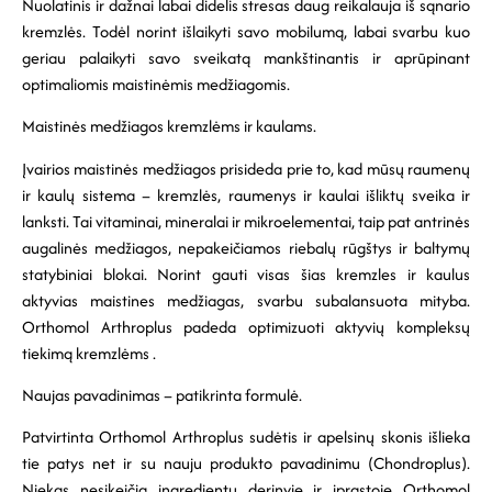
Nuolatinis ir dažnai labai didelis stresas daug reikalauja iš sąnario
kremzlės. Todėl norint išlaikyti savo mobilumą, labai svarbu kuo
geriau palaikyti savo sveikatą mankštinantis ir aprūpinant
optimaliomis maistinėmis medžiagomis.
Maistinės medžiagos kremzlėms ir kaulams.
Įvairios maistinės medžiagos prisideda prie to, kad mūsų raumenų
ir kaulų sistema – kremzlės, raumenys ir kaulai išliktų sveika ir
lanksti. Tai vitaminai, mineralai ir mikroelementai, taip pat antrinės
augalinės medžiagos, nepakeičiamos riebalų rūgštys ir baltymų
statybiniai blokai. Norint gauti visas šias kremzles ir kaulus
aktyvias maistines medžiagas, svarbu subalansuota mityba.
Orthomol Arthroplus padeda optimizuoti aktyvių kompleksų
tiekimą kremzlėms .
Naujas pavadinimas – patikrinta formulė.
Patvirtinta Orthomol Arthroplus sudėtis ir apelsinų skonis išlieka
tie patys net ir su nauju produkto pavadinimu (Chondroplus).
Niekas nesikeičia ingredientų derinyje ir įprastoje Orthomol