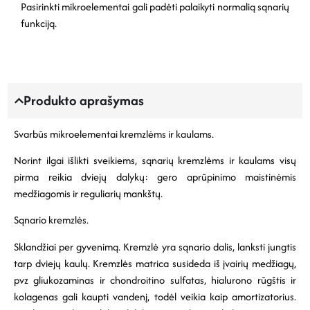
Pasirinkti mikroelementai gali padėti palaikyti normalią sąnarių
funkciją.
Produkto aprašymas
Svarbūs mikroelementai kremzlėms ir kaulams.
Norint ilgai išlikti sveikiems, sąnarių kremzlėms ir kaulams visų
pirma reikia dviejų dalykų: gero aprūpinimo maistinėmis
medžiagomis ir reguliarių mankštų.
Sąnario kremzlės.
Sklandžiai per gyvenimą. Kremzlė yra sąnario dalis, lanksti jungtis
tarp dviejų kaulų. Kremzlės matrica susideda iš įvairių medžiagų,
pvz gliukozaminas ir chondroitino sulfatas, hialurono rūgštis ir
kolagenas gali kaupti vandenį, todėl veikia kaip amortizatorius.