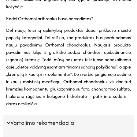
kokybėje.
Kodėl Orthomol arthroplus buvo pervadintas?
Dėl naujų teisinių aplinkybių produktas dabar priklauso maisto
papildų kategorijai. Tai reiškia, kad produktas bus parduodamas
nauju pavadinimu Orthomol chondroplus. Naujasis produkto
pavadinimas kilęs iš graikiško žodžio chóndros, apibūdinančio
(sąnario) kremzlę. Todėl mūsų pakuotės tekstuose nebekalbama
apie „dietos valdymą esant artritiniams sąnarių pokyčiams“, o apie
„kremzlių ir kaulų mikroelementus“. Be svarbių jungiamojo audinio
ir kaulų maistinių medžiagų, Orthomol chondroplus vis dar turi
kremzlės komponentų gliukozamino sulfato, chondroitino sulfato,
hialurono rūgšties ir kolageno hidrolizato – patikrinta sudėtis ir
dozės nesikeičia.
Vartojimo rekomendacija