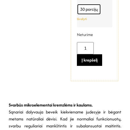
30 porcijų
Išvalyti
Neturime
Į krepšelį
Svarbūs mikroelementai kremzlėms ir kaulams.
Sąnariai dalyvauja beveik kiekviename judesyje ir bėgant
metams natūraliai dėvisi. Kad jie normaliai funkcionuotų,
svarbu reguliariai mankštintis ir subalansuotai maitintis.