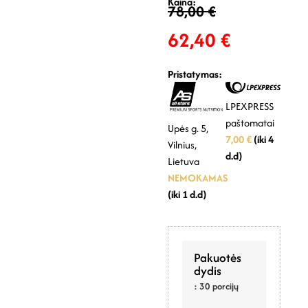
Kaina:
78,00
€
62,40
€
Pristatymas:
LPEXPRESS
paštomatai
Upės g. 5,
7,00 €
(iki 4
Vilnius,
d.d)
Lietuva
NEMOKAMAS
(iki 1 d.d)
Pakuotės
dydis
: 30 porcijų