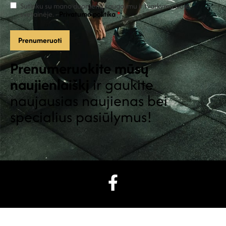
Sutinku su mano duomenų saugojimu ir tvarkymu šioje
svetainėje. -
Privatumo politika
*
Prenumeruokite mūsų
naujienlaiškį
ir gaukite
naujausias naujienas bei
specialius pasiūlymus!