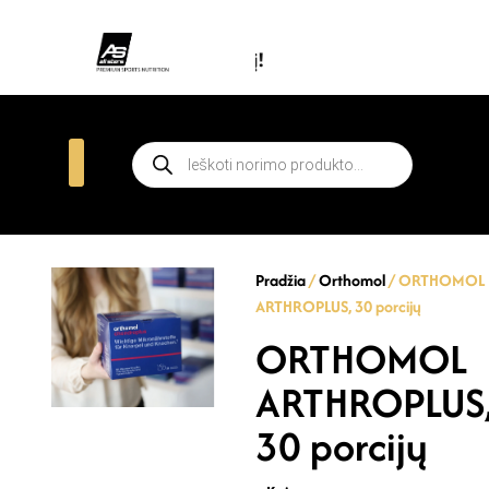
Prenu
Pradžia
/
Orthomol
/ ORTHOMOL
ARTHROPLUS, 30 porcijų
ORTHOMOL
ARTHROPLUS
30 porcijų