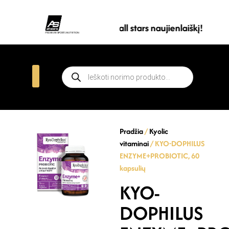
Prenumeruokite all stars naujienlaiškį!
Pradžia
/
Kyolic
vitaminai
/ KYO-DOPHILUS
ENZYME+PROBIOTIC, 60
kapsulių
KYO-
DOPHILUS