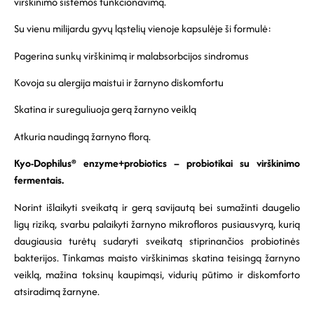
virškinimo sistemos funkcionavimą.
Su vienu milijardu gyvų ląstelių vienoje kapsulėje ši formulė:
Pagerina sunkų virškinimą ir malabsorbcijos sindromus
Kovoja su alergija maistui ir žarnyno diskomfortu
Skatina ir sureguliuoja gerą žarnyno veiklą
Atkuria naudingą žarnyno florą.
Kyo-Dophilus® enzyme+probiotics – probiotikai su virškinimo
fermentais.
Norint išlaikyti sveikatą ir gerą savijautą bei sumažinti daugelio
ligų riziką, svarbu palaikyti žarnyno mikrofloros pusiausvyrą, kurią
daugiausia turėtų sudaryti sveikatą stiprinančios probiotinės
bakterijos. Tinkamas maisto virškinimas skatina teisingą žarnyno
veiklą, mažina toksinų kaupimąsi, vidurių pūtimo ir diskomforto
atsiradimą žarnyne.