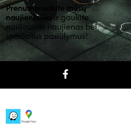
Prenumeruokite mūsų
naujienlaiškį
ir gaukite
naujausias naujienas bei
specialius pasiūlymus!