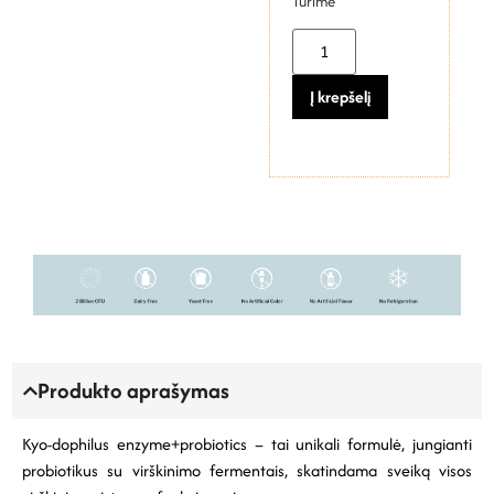
Turime
Į krepšelį
Produkto aprašymas
Kyo-dophilus enzyme+probiotics – tai unikali formulė, jungianti
probiotikus su virškinimo fermentais, skatindama sveiką visos