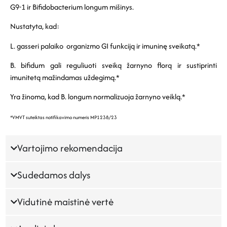
G9-1 ir Bifidobacterium longum mišinys.
Nustatyta, kad:
L. gasseri palaiko organizmo GI funkciją ir imuninę sveikatą.*
B. bifidum gali reguliuoti sveiką žarnyno florą ir sustiprinti
imunitetą mažindamas uždegimą.*
Yra žinoma, kad B. longum normalizuoja žarnyno veiklą.*
*VMVT suteiktas notifikavimo numeris MP1238/23
Vartojimo rekomendacija
Sudedamos dalys
Vidutinė maistinė vertė