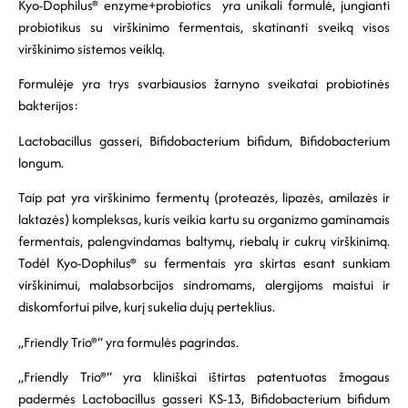
Kyo-Dophilus® enzyme+probiotics yra unikali formulė, jungianti
probiotikus su virškinimo fermentais, skatinanti sveiką visos
virškinimo sistemos veiklą.
Formulėje yra trys svarbiausios žarnyno sveikatai probiotinės
bakterijos:
Lactobacillus gasseri, Bifidobacterium bifidum, Bifidobacterium
longum.
Taip pat yra virškinimo fermentų (proteazės, lipazės, amilazės ir
laktazės) kompleksas, kuris veikia kartu su organizmo gaminamais
fermentais, palengvindamas baltymų, riebalų ir cukrų virškinimą.
Todėl Kyo-Dophilus® su fermentais yra skirtas esant sunkiam
virškinimui, malabsorbcijos sindromams, alergijoms maistui ir
diskomfortui pilve, kurį sukelia dujų perteklius.
„Friendly Trio®“ yra formulės pagrindas.
„Friendly Trio®“ yra kliniškai ištirtas patentuotas žmogaus
padermės Lactobacillus gasseri KS-13, Bifidobacterium bifidum