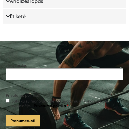
Analizės lapas
Etiketė
Jūsų vardas
Privatumo politika
*
Sutinku su mano duomenų saugojimu ir tvarkymu šioje
svetainėje. -
Privatumo politika
*