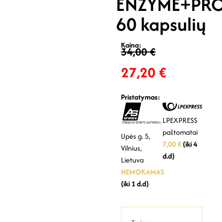
ENZYME+PRO
60 kapsulių
Kaina:
34,00
€
27,20
€
Pristatymas:
LPEXPRESS
paštomatai
Upės g. 5,
7,00 €
(iki 4
Vilnius,
d.d)
Lietuva
NEMOKAMAS
(iki 1 d.d)