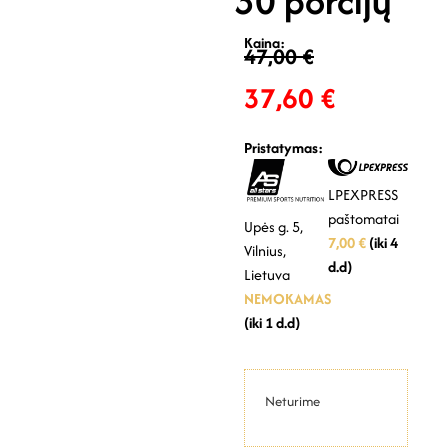
30 porcijų
Kaina:
47,00
€
37,60
€
Pristatymas:
LPEXPRESS
paštomatai
Upės g. 5,
7,00 €
(iki 4
Vilnius,
d.d)
Lietuva
NEMOKAMAS
(iki 1 d.d)
Neturime