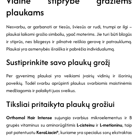
Vidinė stiprybė gražiems
plaukams
Nesvarbu, ar garbanoti ar tiesūs, šviesūs ar rudi, trumpi ar ilgi –
plaukai laikomi grožio simboliu, ypač moterims. Jie turi būti blizgūs
ir stiprūs, nes blizgesys ir pilnatvė reiškia gerovę ir patrauklumą.
Plaukai yra asmenybės išraiška ir pabrėžia individualumą.
Sustiprinkite savo plaukų grožį
Per gyvenimą plaukai yra veikiami įvairių vidinių ir išorinių
poveikių. Todėl svarbu aprūpinti plaukus svarbiomis maistinėmis
medžiagomis ir palaikyti juos sveikus.
Tiksliai pritaikyta plaukų grožiui
Orthomol Hair Intense
sujungia svarbius mikroelementus ir B
grupės vitaminus su aminorūgštimis
L-cisteinu
ir
L-metioninu
, taip
pat patentuotu
KeraLiacin®
, kuriame yra specialus sorų ekstraktas