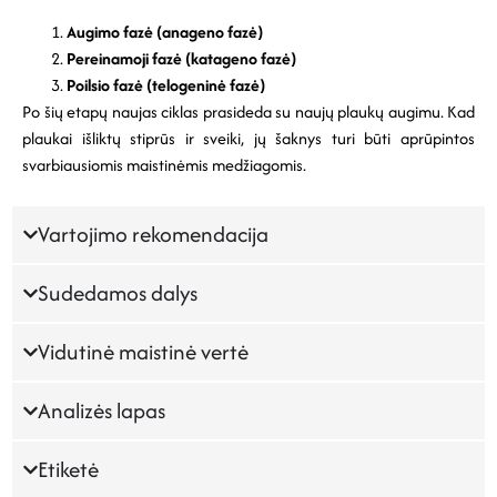
Augimo fazė (anageno fazė)
Pereinamoji fazė (katageno fazė)
Poilsio fazė (telogeninė fazė)
Po šių etapų naujas ciklas prasideda su naujų plaukų augimu. Kad
plaukai išliktų stiprūs ir sveiki, jų šaknys turi būti aprūpintos
svarbiausiomis maistinėmis medžiagomis.
Vartojimo rekomendacija
Sudedamos dalys
Vidutinė maistinė vertė
Analizės lapas
Etiketė