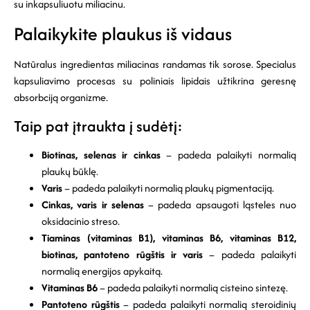
su inkapsuliuotu miliacinu.
Palaikykite plaukus iš vidaus
Natūralus ingredientas miliacinas randamas tik sorose. Specialus
kapsuliavimo procesas su poliniais lipidais užtikrina geresnę
absorbciją organizme.
Taip pat įtraukta į sudėtį:
Biotinas, selenas ir cinkas
– padeda palaikyti normalią
plaukų būklę.
Varis
– padeda palaikyti normalią plaukų pigmentaciją.
Cinkas, varis ir selenas
– padeda apsaugoti ląsteles nuo
oksidacinio streso.
Tiaminas (vitaminas B1), vitaminas B6, vitaminas B12,
biotinas, pantoteno rūgštis ir varis
– padeda palaikyti
normalią energijos apykaitą.
Vitaminas B6
– padeda palaikyti normalią cisteino sintezę.
Pantoteno rūgštis
– padeda palaikyti normalią steroidinių