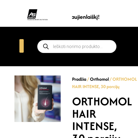
Prenumeruokite all stars naujienlaiškį!
Pradžia
/
Orthomol
/ ORTHOMOL
HAIR INTENSE, 30 porcijų
ORTHOMOL
HAIR
INTENSE,