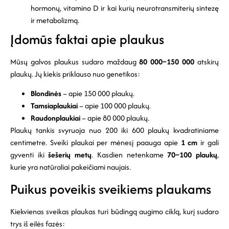
hormonų, vitamino D ir kai kurių neurotransmiterių sintezę
ir metabolizmą.
Įdomūs faktai apie plaukus
Mūsų galvos plaukus sudaro maždaug
80 000–150 000
atskirų
plaukų. Jų kiekis priklauso nuo genetikos:
Blondinės
– apie 150 000 plaukų.
Tamsiaplaukiai
– apie 100 000 plaukų.
Raudonplaukiai
– apie 80 000 plaukų.
Plaukų tankis svyruoja nuo 200 iki 600 plaukų kvadratiniame
centimetre. Sveiki plaukai per mėnesį paauga apie
1 cm
ir gali
gyventi iki
šešerių metų
. Kasdien netenkame
70–100 plaukų
,
kurie yra natūraliai pakeičiami naujais.
Puikus poveikis sveikiems plaukams
Kiekvienas sveikas plaukas turi būdingą augimo ciklą, kurį sudaro
trys iš eilės fazės: