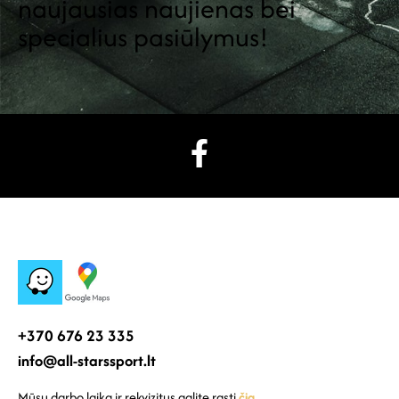
naujausias naujienas bei
specialius pasiūlymus!
+370 676 23 335
info@all-starssport.lt
Mūsų darbo laiką ir rekvizitus galite rasti
čia