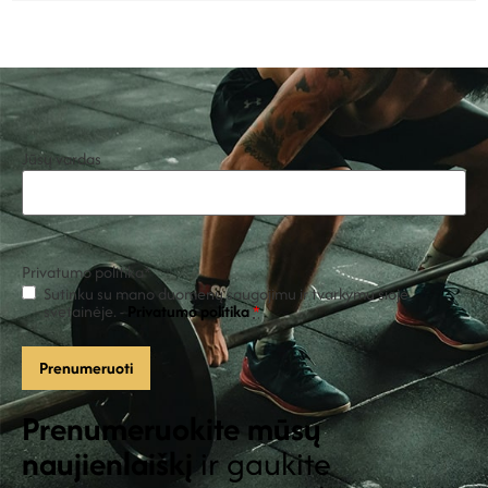
Jūsų vardas
Privatumo politika
*
Sutinku su mano duomenų saugojimu ir tvarkymu šioje
svetainėje. -
Privatumo politika
*
Prenumeruokite mūsų
naujienlaiškį
ir gaukite