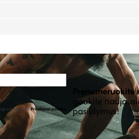
Prenumeruokite m
gaukite naujausi
pasiūlymus!
je svetainėje. -
Privatumo politika