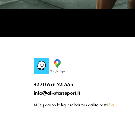
+370 676 23 335
info@all-starssport.lt
Mūsų darbo laiką ir rekvizitus galite rasti
čia