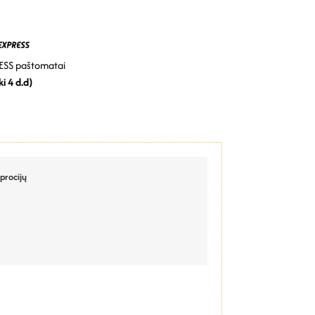
SS paštomatai
ki 4 d.d)
procijų