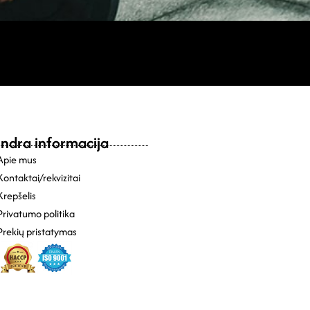
ndra informacija
Apie mus
Kontaktai/rekvizitai
Krepšelis
Privatumo politika
Prekių pristatymas