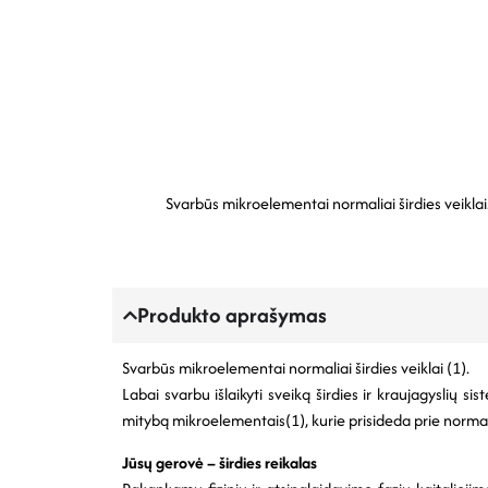
Svarbūs mikroelementai normaliai širdies veiklai.
Produkto aprašymas
Svarbūs mikroelementai normaliai širdies veiklai (1).
Labai svarbu išlaikyti sveiką širdies ir kraujagyslių 
mitybą mikroelementais(1), kurie prisideda prie normalio
Jūsų gerovė – širdies reikalas