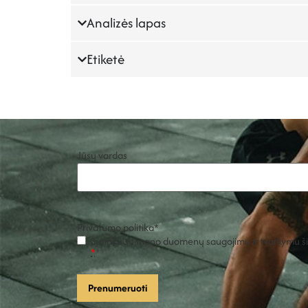
Analizės lapas
Etiketė
Jūsų vardas
Privatumo politika
*
Sutinku su mano duomenų saugojimu ir tvarkymu šio
*