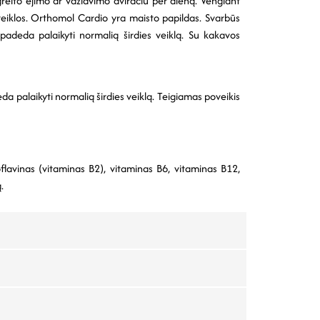
greito ėjimo ar važiavimo dviračiu per dieną. Vengiant
s veiklos. Orthomol Cardio yra maisto papildas. Svarbūs
padeda palaikyti normalią širdies veiklą. Su kakavos
a palaikyti normalią širdies veiklą. Teigiamas poveikis
flavinas (vitaminas B2), vitaminas B6, vitaminas B12,
.