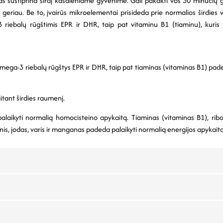
mas sustiprina širdį kasdieniame gyvenime. Gali pakakti vos 30 minučių 
ka geriau. Be to, įvairūs mikroelementai prisideda prie normalios širdie
3 riebalų rūgštimis EPR ir DHR, taip pat vitaminu B1 (tiaminu), kuris 
Omega-3 riebalų rūgštys EPR ir DHR, taip pat tiaminas (vitaminas B1) paded
tant širdies raumenį.
palaikyti normalią homocisteino apykaitą. Tiaminas (vitaminas B1), ribo
nis, jodas, varis ir manganas padeda palaikyti normalią energijos apykaitą