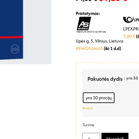
Pristatymas:
LPEXPRE
7,00 €
(i
Upės g. 5, Vilnius, Lietuva
NEMOKAMAS
(iki 1 d.d)
Pakuotės dydis
: yra 30 
yra 30 procijų
Išvalyti
Turime
Į krepšelį