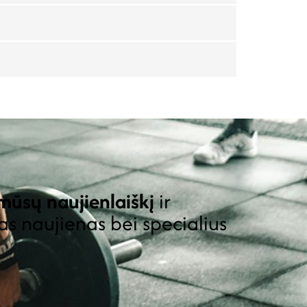
ūsų naujienlaiškį
ir
as naujienas bei specialius