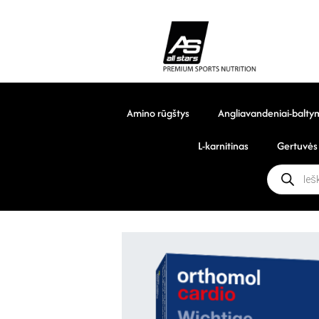
Amino rūgštys
Angliavandeniai-balty
L-karnitinas
Gertuvės