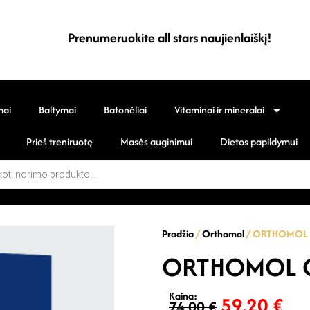
Prenumeruokite all stars naujienlaiškį!
mai
Baltymai
Batonėliai
Vitaminai ir mineralai
Prieš treniruotę
Masės auginimui
Dietos papildymui
Pradžia
/
Orthomol
/ ORTHOMOL C
ORTHOMOL CA
Kaina:
59,20
€
74,00
€