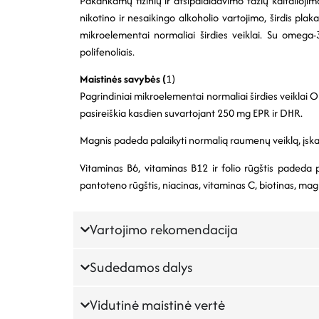
Pakankamų fizinių ir atsipalaidavimo fazių kaitalioji
nikotino ir nesaikingo alkoholio vartojimo, širdis pla
mikroelementai normaliai širdies veiklai. Su omega-
polifenoliais.
Maistinės savybės (
1)
Pagrindiniai mikroelementai normaliai širdies veiklai 
pasireiškia kasdien suvartojant 250 mg EPR ir DHR.
Magnis padeda palaikyti normalią raumenų veiklą, įskai
Vitaminas B6, vitaminas B12 ir folio rūgštis padeda 
pantoteno rūgštis, niacinas, vitaminas C, biotinas, mag
Vartojimo rekomendacija
Sudedamos dalys
Vidutinė maistinė vertė