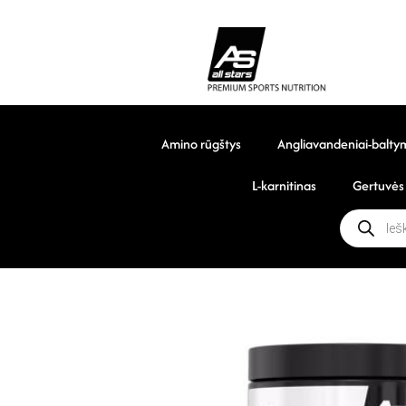
Amino rūgštys
Angliavandeniai-balty
L-karnitinas
Gertuvės