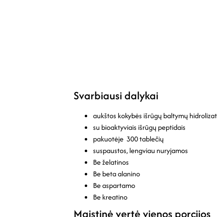
Svarbiausi dalykai
aukštos kokybės išrūgų baltymų hidroliza
su bioaktyviais išrūgų peptidais
pakuotėje 300 tablečių
suspaustos, lengviau nuryjamos
Be želatinos
Be beta alanino
Be aspartamo
Be kreatino
Maistinė vertė vienos porcijos