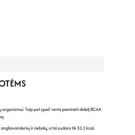
UOTĖMS
ūsų organizmui. Taip pat ypač verta paminėti didelį BCAA
mą.
ngliavandenių ir riebalų, o tai sudaro tik 51,1 kcal.