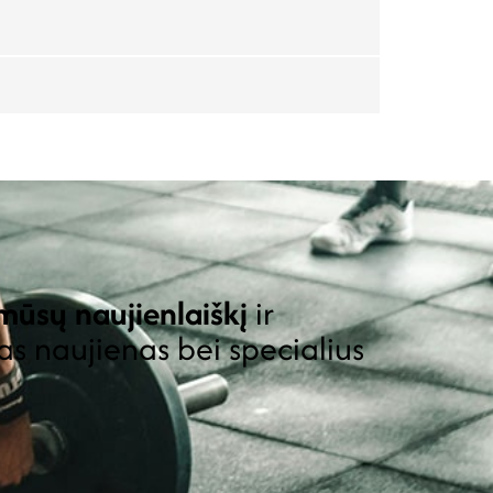
ūsų naujienlaiškį
ir
as naujienas bei specialius