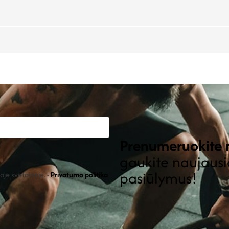
Prenumeruokite m
gaukite naujausi
pasiūlymus!
je svetainėje. -
Privatumo politika