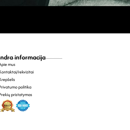
ndra informacija
Apie mus
Kontaktai/rekvizitai
Krepšelis
Privatumo politika
Prekių pristatymas