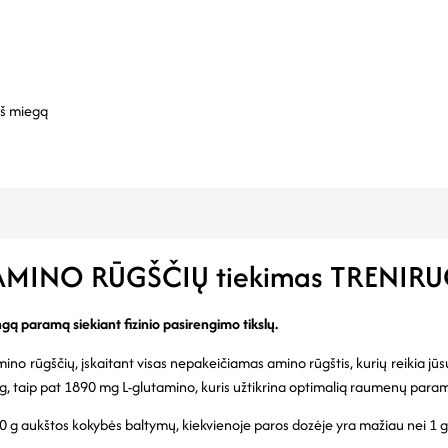
eš miegą
 AMINO RŪGŠČIŲ tiekimas TRENIR
ą paramą siekiant fizinio pasirengimo tikslų.
amino rūgščių, įskaitant visas nepakeičiamas amino rūgštis, kurių reikia j
50 mg, taip pat 1890 mg L-glutamino, kuris užtikrina optimalią raumenų para
0 g aukštos kokybės baltymų, kiekvienoje paros dozėje yra mažiau nei 1 g a