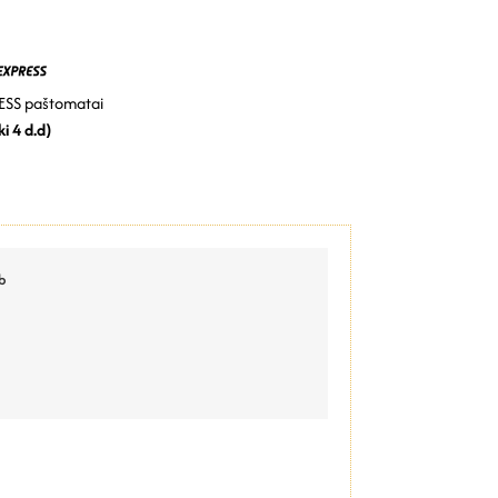
SS paštomatai
ki 4 d.d)
b