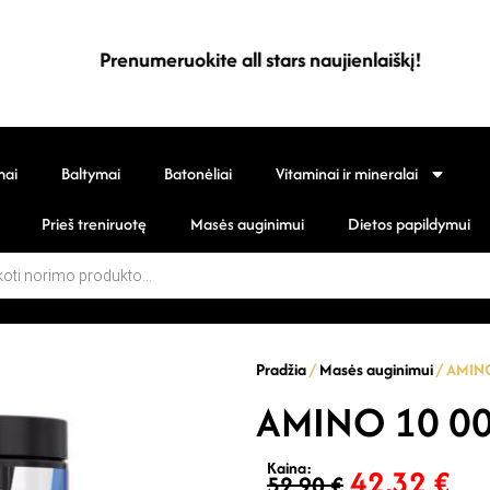
Prenumeruokite all stars naujienlaiškį!
mai
Baltymai
Batonėliai
Vitaminai ir mineralai
Prieš treniruotę
Masės auginimui
Dietos papildymui
Pradžia
/
Masės auginimui
/ AMINO
AMINO 10 000
Kaina:
42,32
€
52,90
€