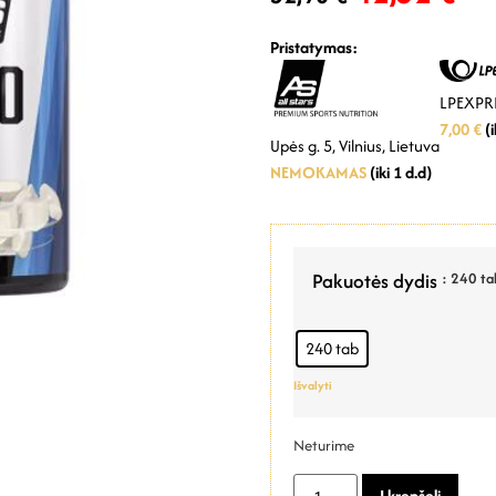
Pristatymas:
LPEXPRE
7,00 €
(i
Upės g. 5, Vilnius, Lietuva
NEMOKAMAS
(iki 1 d.d)
Pakuotės dydis
: 240 ta
240 tab
Išvalyti
Neturime
Į krepšelį