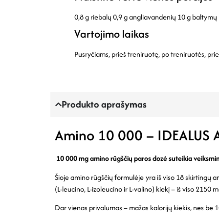
0,8 g riebalų
0,9 g angliavandenių
10 g baltymų
Vartojimo laikas
Pusryčiams, prieš treniruotę, po treniruotės, pri
Produkto aprašymas
Amino 10 000 – IDEALUS
10 000 mg amino rūgščių paros dozė suteikia veiksming
Šioje amino rūgščių formulėje yra iš viso 18 skirtingų 
(L-leucino, L-izoleucino ir L-valino) kiekį – iš viso 21
Dar vienas privalumas – mažas kalorijų kiekis, nes be 1