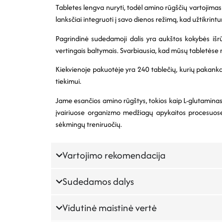
Tabletes lengva nuryti, todėl amino rūgščių vartojimas y
lanksčiai integruoti į savo dienos režimą, kad užtikrin
Pagrindinė sudedamoji dalis yra aukštos kokybės išr
vertingais baltymais. Svarbiausia, kad mūsų tabletėse nėr
Kiekvienoje pakuotėje yra 240 tablečių, kurių pakank
tiekimui.
Jame esančios amino rūgštys, tokios kaip L-glutaminas , 
įvairiuose organizmo medžiagų apykaitos procesuose.
sėkmingų treniruočių.
Vartojimo rekomendacija
Sudedamos dalys
Vidutinė maistinė vertė