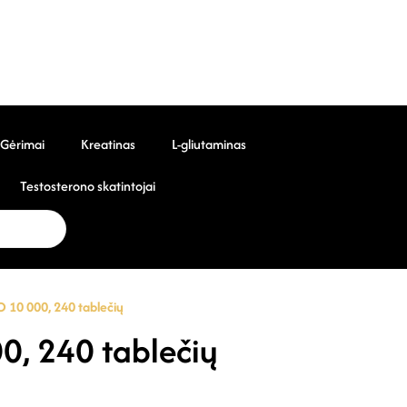
Gėrimai
Kreatinas
L-gliutaminas
Testosterono skatintojai
 10 000, 240 tablečių
, 240 tablečių