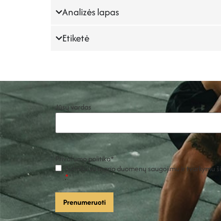
Analizės lapas
Etiketė
Jūsų vardas
Privatumo politika
*
Sutinku su mano duomenų saugojimu ir tvarkymu šio
*