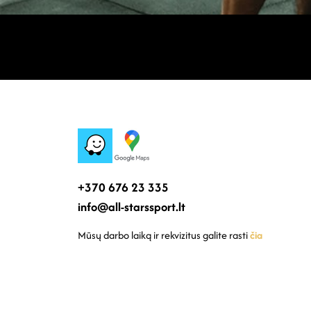
+370 676 23 335
info@all-starssport.lt
Mūsų darbo laiką ir rekvizitus galite rasti
čia