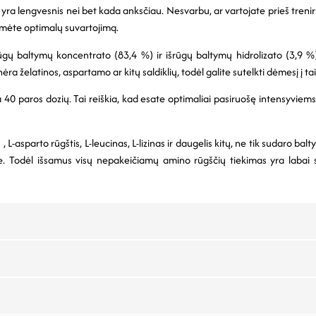
ra lengvesnis nei bet kada anksčiau. Nesvarbu, ar vartojate prieš treniruo
tumėte optimalų suvartojimą.
ūgų baltymų koncentrato (83,4 %) ir išrūgų baltymų hidrolizato (3,9 %)
a želatinos, aspartamo ar kitų saldiklių, todėl galite sutelkti dėmesį į tai
a 40 paros dozių. Tai reiškia, kad esate optimaliai pasiruošę intensyvi
L-asparto rūgštis, L-leucinas, L-lizinas ir daugelis kitų, ne tik sudaro ba
 Todėl išsamus visų nepakeičiamų amino rūgščių tiekimas yra labai svar