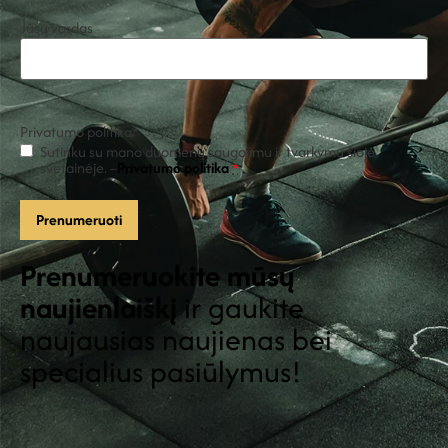
Jūsų vardas
Privatumo politika
*
Sutinku su mano duomenų saugojimu ir tvarkymu šioje
svetainėje. -
Privatumo politika
*
Prenumeruokite mūsų
naujienlaiškį
ir gaukite
naujausias naujienas bei
specialius pasiūlymus!