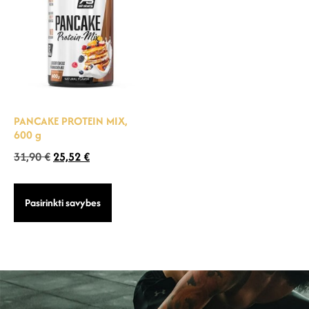
PANCAKE PROTEIN MIX,
600 g
31,90
€
25,52
€
Pasirinkti savybes