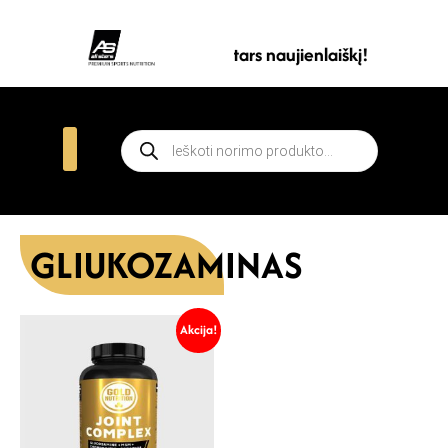
Prenumeruokite all stars naujienlaiškį!
GLIUKOZAMINAS
Akcija!