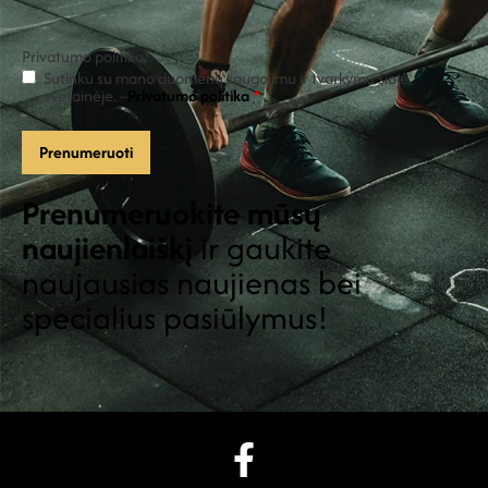
Privatumo politika
*
Sutinku su mano duomenų saugojimu ir tvarkymu šioje
svetainėje. -
Privatumo politika
*
Prenumeruokite mūsų
naujienlaiškį
ir gaukite
naujausias naujienas bei
specialius pasiūlymus!