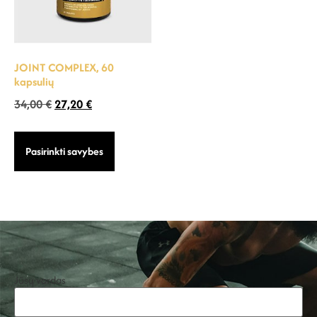
JOINT COMPLEX, 60
kapsulių
34,00
€
27,20
€
Pasirinkti savybes
Jūsų vardas