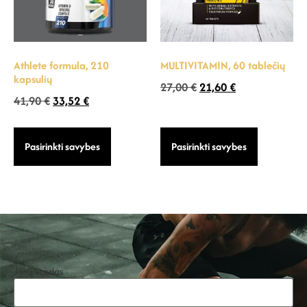
Athlete formula, 210
MULTIVITAMIN, 60 tablečių
kapsulių
27,00
€
21,60
€
41,90
€
33,52
€
Pasirinkti savybes
Pasirinkti savybes
Jūsų vardas