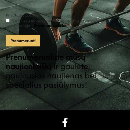
Privatumo politika
*
Sutinku su mano duomenų saugojimu ir tvarkymu šioje
svetainėje. -
Privatumo politika
*
Prenumeruokite mūsų
naujienlaiškį
ir gaukite
naujausias naujienas bei
specialius pasiūlymus!