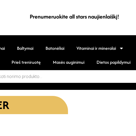
Prenumeruokite all stars naujienlaiškį!
mai
Baltymai
Batonėliai
Vitaminai ir mineralai
Prieš treniruotę
Masės auginimui
Dietos papildymui
ER