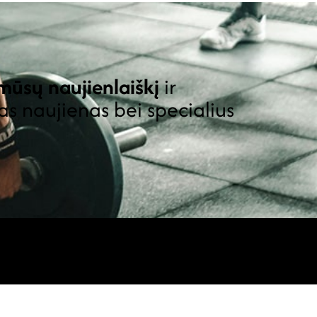
ūsų naujienlaiškį
ir
as naujienas bei specialius