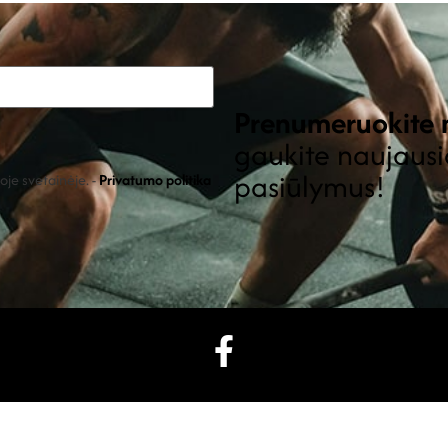
Prenumeruokite m
gaukite naujausi
pasiūlymus!
je svetainėje. -
Privatumo politika