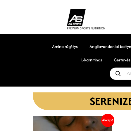
Amino rūgštys
Angliavandeniai-balty
L-karnitinas
Gertuvės
SERENIZ
Akcija!