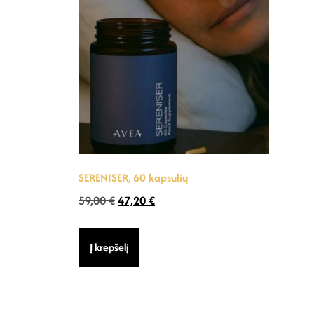
SERENISER, 60 kapsulių
59,00
€
47,20
€
Į krepšelį