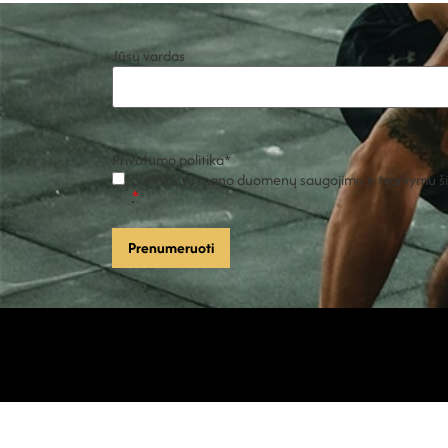
Jūsų vardas
Privatumo politika
*
Sutinku su mano duomenų saugojimu ir tvarkymu šio
*